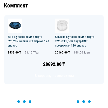
Комплект
Дно к упаковке для торта
Крышка к упаковке для торта
d23,2см внешн PET черное 120
d22,6х11,8см внутр ПЭТ
шт/кор
прозрачная 120 шт/кор
8532.00
₸
71.10
₸/
шт
20160.00
₸
168.00
₸/
шт
28692.00
₸
В корзину комплектом
ОСТАВЬТЕ ЗАЯВКУ