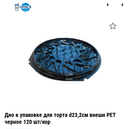
0
0
Рус
Қаз
Открыть поиск
Позвонить
+7 747 094 22 07
Дно к упаковке для торта d23,2см внешн PET
черное 120 шт/кор