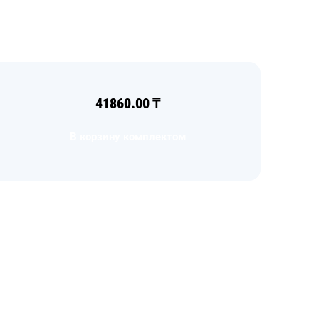
41860.00
₸
В корзину комплектом
Загрузка
формы...