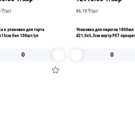
0
₸/
шт
86.10
₸/
шт
 к упаковке для торта
Упаковка для пирогов 1800мл
х15см бел 100шт/уп
d21,0х5,3см внутр PET прозрачная с
нераздельной крышкой 150 ш
В корзину
В корзину
О НАС
 средства для ухода
ДОСТАВКА И ОПЛАТА
ля праздника
РЕКВИЗИТЫ
 компании
КОНТАКТЫ