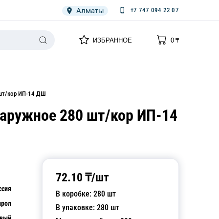
Алматы
+7 747 094 22 07
0
0
ИЗБРАННОЕ
0
₸
НАРИЯ
ПЛЕНКА
СПЕЦОДЕЖДА ОДНОРАЗОВАЯ
 шт/кор ИП-14 ДШ
наружное 280 шт/кор ИП-14
72.10
₸/
шт
ссия
В коробке:
280
шт
ирол
В упаковке:
280
шт
евый