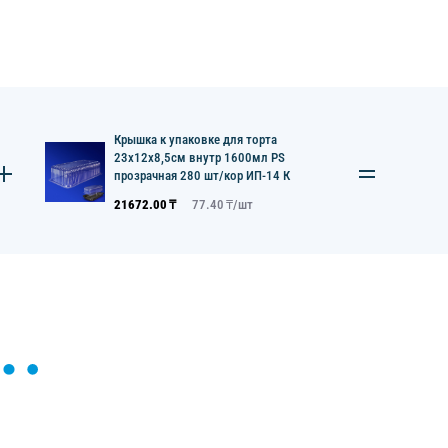
Крышка к упаковке для торта
23x12x8,5см внутр 1600мл PS
прозрачная 280 шт/кор ИП-14 К
21672.00
₸
77.40
₸/
шт
ы и поможем найти или