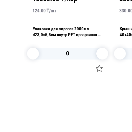
124.00
₸/
шт
330.0
 торта
Упаковка для пирогов 2000мл
Крышка
d23,0х5,5см внутр PET прозрачная с
40х40
нераздельной крышкой 150 шт/кор
В корзину
Посуда для приготовления пищи
Свечи
Маски
Уборка и
Для кондитеров
Товары д
TRAMONTINA
Вакансии