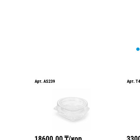
Арт.
AS239
Арт.
T
18600.00
₸/кор
330