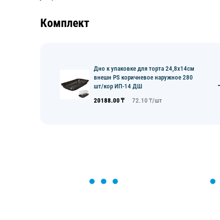
Комплект
Дно к упаковке для торта 24,8х14см
внешн PS коричневое наружное 280
шт/кор ИП-14 ДШ
20188.00
₸
72.10
₸/
шт
ОСТАВЬТЕ ЗАЯВКУ
Мы вам перезвоним в течение 1 минут
оформить нужный товар!