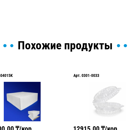
Похожие продукты
404015K
Арт.
0301-0033
00.00
₸/кор
12915.00
₸/кор