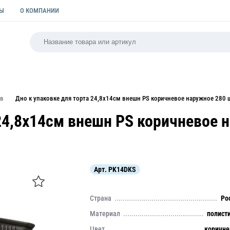
ТЫ
О КОМПАНИИ
РСАЛЬНАЯ
ПАКЕТЫ
ФОРМЫ ДЛЯ ВЫПЕЧКИ
КУЛИ
ов
Дно к упаковке для торта 24,8х14см внешн PS коричневое наружное 280
 24,8х14см внешн PS коричневое 
Арт.
PK14DKS
Страна
Ро
Материал
полист
Цвет
коричн