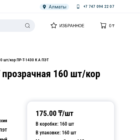
Алматы
+7 747 094 22 07
0
0
ИЗБРАННОЕ
0
₸
НАРИЯ
ПЛЕНКА
СПЕЦОДЕЖДА ОДНОРАЗОВАЯ
0 шт/кор ПР-Т-1430 К А ПЭТ
 прозрачная 160 шт/кор
175.00
₸/
шт
ссия
В коробке:
160
шт
ПЭТ
В упаковке:
160
шт
чный