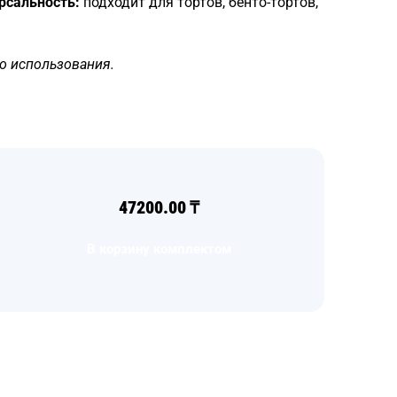
рсальность:
подходит для тортов, бенто-тортов,
го использования.
47200.00
₸
В корзину комплектом