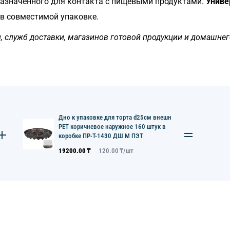
назначенного для контакта с пищевыми продуктами.
Униве
 в совместимой упаковке.
н, служб доставки, магазинов готовой продукции и домашне
Дно к упаковке для торта d25см внешн
PET коричневое наружное 160 штук в
коробке ПР-Т-1430 ДШ М ПЭТ
19200.00
₸
120.00
₸/
шт