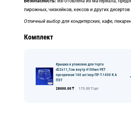
Безопасность:
изготовлена из материала, пред
пирожных, чизкейков, кексов и других десертов
Отличный выбор для кондитерских, кафе, пекаре
Комплект
Крышка к упаковке для торта
d22х11,7см внутр 4100мл PET
прозрачная 160 шт/кор ПР-Т-1430 К А
ПЭТ
28000.00
₸
175.00
₸/
шт