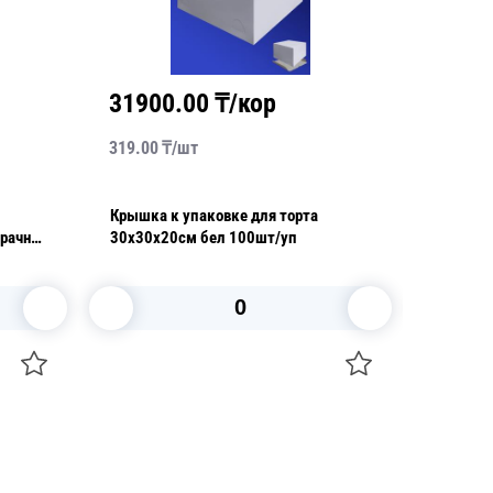
31900.00
₸/кор
1856
319.00
₸/
шт
116.00
₸
Крышка к упаковке для торта
Дно к у
зрачная
30х30х20см бел 100шт/уп
внешн PS ко
шт/кор
коробке
В корзину