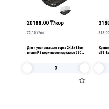
20188.00
₸/кор
318
72.10
₸/
шт
318.0
Дно к упаковке для торта 24,8х14см
Крышка
е
внешн PS коричневое наружное 280
d23,4
40 ДШ
шт/кор ИП-14 ДШ
В корзину