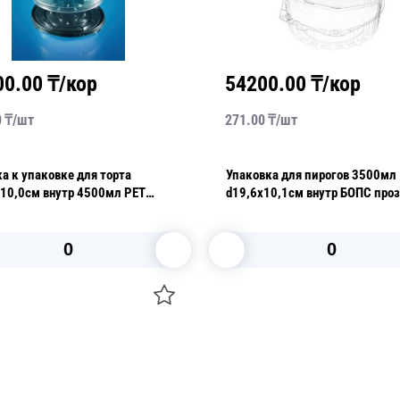
00.00
₸/кор
54200.00
₸/кор
0
₸/
шт
271.00
₸/
шт
 к упаковке для торта
Упаковка для пирогов 3500мл
х10,0см внутр 4500мл PET
d19,6х10,1см внутр БОПС про
прозрачная 100 шт/кор ПР-Т-233КН
с нераздельной крышкой 200 
Т-210В
В корзину
В корзину