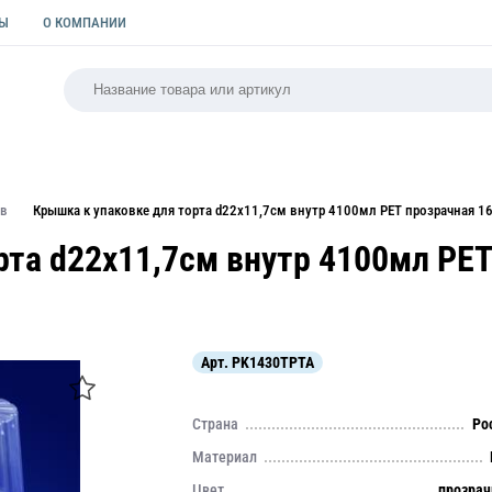
ТЫ
О КОМПАНИИ
РСАЛЬНАЯ
ПАКЕТЫ
ФОРМЫ ДЛЯ ВЫПЕЧКИ
КУЛИ
ов
Крышка к упаковке для торта d22х11,7см внутр 4100мл PET прозрачная 16
рта d22х11,7см внутр 4100мл PET
Арт.
PK1430TPTA
Страна
Ро
Материал
Цвет
прозра