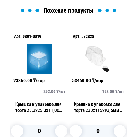
Похожие продукты
Арт.
0301-0019
Арт.
572328
Ар
23360.00
₸/кор
53460.00
₸/кор
11
/
шт
292.00
₸/
шт
198.00
₸/
шт
Крышка к упаковке для
Крышка к упаковке для
Дн
м
торта 25,3х25,3х11,0см
торта 230х115х93,5мм
1
внешн PET прозрачная
внутр БОПС прозрачная
че
80шт/кор ПР-Т-253К 850
половинка 270 шт/кор
ш
ПЭТ
Т-105/1К