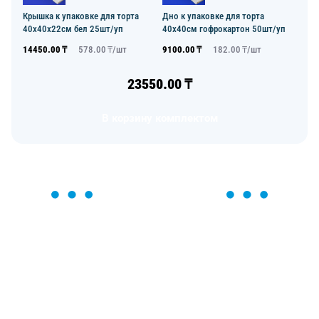
Крышка к упаковке для торта
Дно к упаковке для торта
40х40х22см бел 25шт/уп
40х40см гофрокартон 50шт/уп
14450.00
₸
578.00
₸/
шт
9100.00
₸
182.00
₸/
шт
23550.00
₸
В корзину комплектом
ОСТАВЬТЕ ЗАЯВКУ
Мы вам перезвоним в течение 1 минуты и поможем
найти или оформить нужный товар!
Загрузка формы...