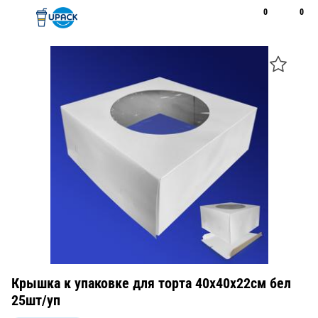
0
0
Рус
Қаз
Открыть поиск
Позвонить
+7 747 094 22 07
Крышка к упаковке для торта 40х40х22см бел
25шт/уп