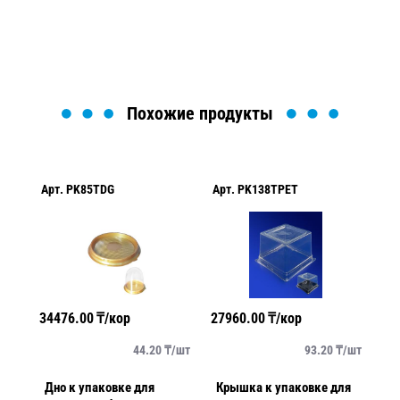
Загрузка формы...
Похожие продукты
Арт.
PK85TDG
Арт.
PK138TPET
Ар
34476.00
₸/кор
27960.00
₸/кор
99
/
шт
44.20
₸/
шт
93.20
₸/
шт
ля
Дно к упаковке для
Крышка к упаковке для
Дн