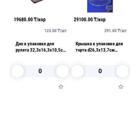
19680.00
₸/кор
29100.00
₸/кор
27
/
шт
123.00
₸/
шт
291.00
₸/
шт
Дно к упаковке для
Крышка к упаковке для
К
S
рулета 32,3х16,3х10,5см
торта d26,3х13,7см
пи
внешн PET коричневое
внутр 7300мл PET
2
160шт/кор ПР-Т-3216ДШ
прозрачная 100 шт/кор
22
ПР-Т-265К А ПЭТ
В корзину
В корзину
Посуда для приготовления пищи
Маски