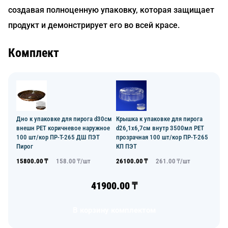
создавая полноценную упаковку, которая защищает
продукт и демонстрирует его во всей красе.
Комплект
Дно к упаковке для пирога d30см
Крышка к упаковке для пирога
внешн PET коричневое наружное
d26,1х6,7см внутр 3500мл PET
100 шт/кор ПР-Т-265 ДШ ПЭТ
прозрачная 100 шт/кор ПР-Т-265
Пирог
КП ПЭТ
15800.00
₸
158.00
₸/
шт
26100.00
₸
261.00
₸/
шт
41900.00
₸
В корзину комплектом