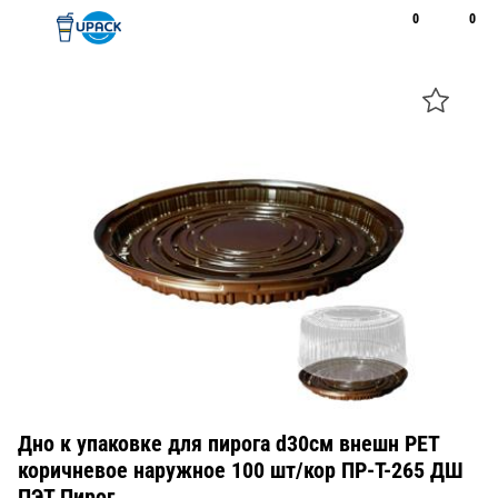
0
0
Рус
Қаз
Открыть поиск
Позвонить
+7 747 094 22 07
Дно к упаковке для пирога d30см внешн PET
коричневое наружное 100 шт/кор ПР-Т-265 ДШ
ПЭТ Пирог