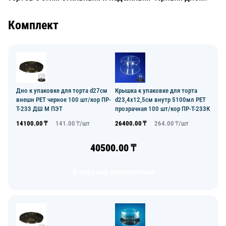
Комплект
Дно к упаковке для торта d27см
Крышка к упаковке для торта
внешн PET черное 100 шт/кор ПР-
d23,4х12,5см внутр 5100мл PET
Т-233 ДШ М ПЭТ
прозрачная 100 шт/кор ПР-Т-233К
14100.00
₸
141.00
₸/
шт
26400.00
₸
264.00
₸/
шт
40500.00
₸
В корзину комплектом