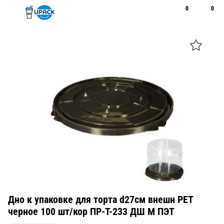
0
0
Рус
Қаз
Открыть поиск
Позвонить
+7 747 094 22 07
Дно к упаковке для торта d27см внешн PET
черное 100 шт/кор ПР-Т-233 ДШ М ПЭТ