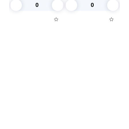
В корзину
В корзину
Посуда для приготовления пищи
Маски
Для кондитеров
TRAMONTINA
Свечи
Уборка и средства для ухода
Товары для праздника
Вакансии компании