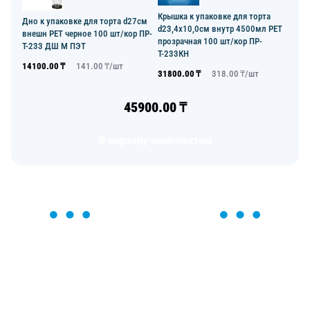
Крышка к упаковке для торта
Дно к упаковке для торта d27см
d23,4х10,0см внутр 4500мл PET
внешн PET черное 100 шт/кор ПР-
прозрачная 100 шт/кор ПР-
Т-233 ДШ М ПЭТ
Т-233КН
14100.00
₸
141.00
₸/
шт
31800.00
₸
318.00
₸/
шт
45900.00
₸
В корзину комплектом
ОСТАВЬТЕ ЗАЯВКУ
Мы вам перезвоним в течение 1 минуты и поможем
найти или оформить нужный товар!
Загрузка формы...