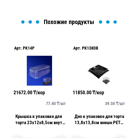
Похожие продукты
Арт.
PK14P
Арт.
PK138DB
Ар
21672.00
₸/кор
11850.00
₸/кор
75
/
шт
77.40
₸/
шт
39.50
₸/
шт
рта
Крышка к упаковке для
Дно к упаковке для торта
Дн
торта 23x12x8,5см внутр
13,8х13,8см внешн PET
d3
1600мл PS прозрачная
черное внутреннее 300
8
280 шт/кор ИП-14 К
шт/кор ПР-Т-138 Д ПЭТ