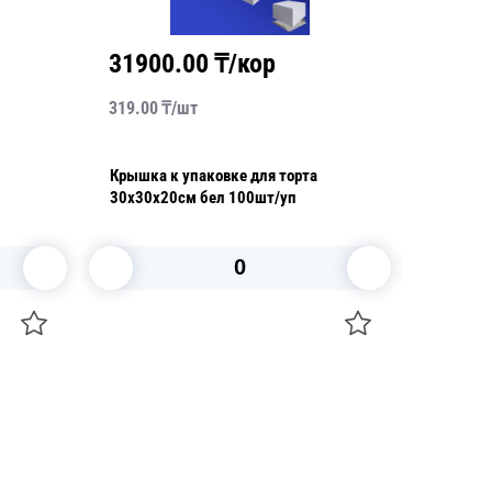
31900.00
₸/кор
1830
319.00
₸/
шт
183.00
₸
Крышка к упаковке для торта
Крышка 
30х30х20см бел 100шт/уп
d23,3х1
 КВ А
100 шт/
В корзину
+7 747 094 22 07