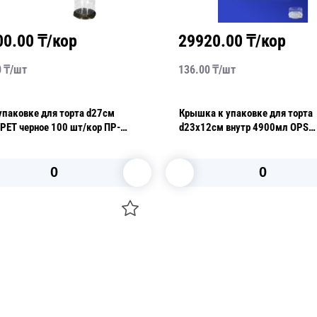
00.00
₸/кор
29920.00
₸/кор
0
₸/
шт
136.00
₸/
шт
упаковке для торта d27см
Крышка к упаковке для торта
ерное 100 шт/кор ПР-
d23х12см внутр 4900мл OPS
 ДШ М ПЭТ
прозрачная 220 шт/кор ИП-225
В корзину
В корзину
О НАС
 средства для ухода
ДОСТАВКА И ОПЛАТА