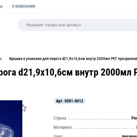
ТЫ
О КОМПАНИИ
РСАЛЬНАЯ
ПАКЕТЫ
ФОРМЫ ДЛЯ ВЫПЕЧКИ
КУЛИ
ов
Крышка к упаковке для пирога d21,9х10,6см внутр 2000мл PET прозрачная
рога d21,9х10,6см внутр 2000мл 
Арт.
0301-0012
Страна
Ро
Материал
Цвет
прозра