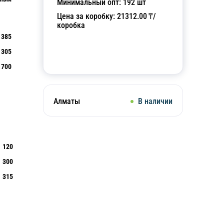
Минимальный опт:
192
шт
Цена за коробку:
21312.00
₸/
коробка
385
305
Добавить в корзину
700
Алматы
В наличии
120
300
315