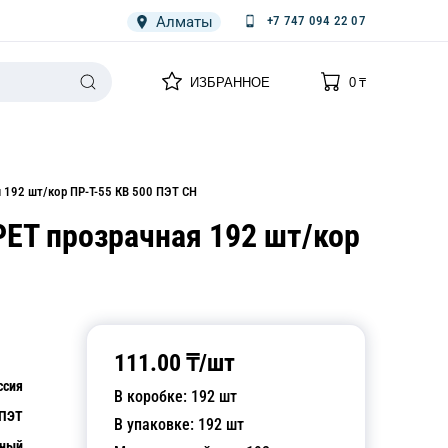
Алматы
+7 747 094 22 07
0
0
ИЗБРАННОЕ
0
₸
НАРИЯ
ПЛЕНКА
СПЕЦОДЕЖДА ОДНОРАЗОВАЯ
 192 шт/кор ПР-Т-55 КВ 500 ПЭТ СН
PET прозрачная 192 шт/кор
111.00
₸/
шт
ссия
В коробке:
192
шт
ПЭТ
В упаковке:
192
шт
чный