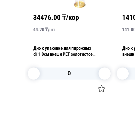
34476.00
₸/кор
141
44.20
₸/
шт
141.0
6,6см
Дно к упаковке для пирожных
Дно к 
d11,0см внешн PET золотистое
внешн PET ч
внутреннее 780 шт/кор ПР-Т-85 Д
Т-233
В корзину
Посуда для приготовления пищи
Свечи
Маски
Уборка и