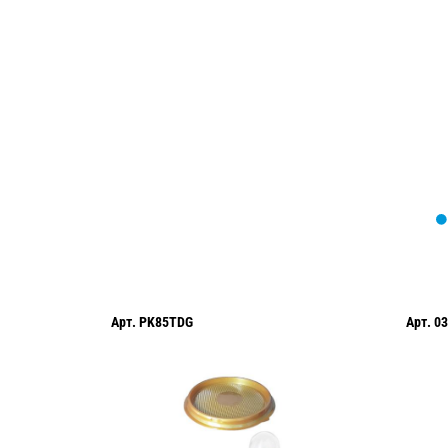
Мы вам перезвоним в течение 1 минут
оформить нужный товар!
Арт.
PK85TDG
Арт.
03