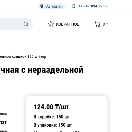
Алматы
+7 747 094 22 07
0
0
ИЗБРАННОЕ
0
₸
НАРИЯ
ПЛЕНКА
СПЕЦОДЕЖДА ОДНОРАЗОВАЯ
дельной крышкой 150 шт/кор
ачная с нераздельной
124.00
₸/
шт
ссия
В коробке:
150
шт
ПЭТ
В упаковке:
150
шт
чный