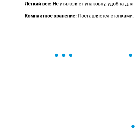
Лёгкий вес:
Не утяжеляет упаковку, удобна для
Компактное хранение:
Поставляется стопками, 
ОСТАВЬТЕ ЗАЯВКУ
Мы вам перезвоним в течение 1 минут
оформить нужный товар!