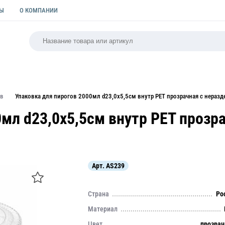
ТЫ
О КОМПАНИИ
РСАЛЬНАЯ
ПАКЕТЫ
ФОРМЫ ДЛЯ ВЫПЕЧКИ
КУЛИ
ов
Упаковка для пирогов 2000мл d23,0х5,5см внутр PET прозрачная с нераз
мл d23,0х5,5см внутр PET прозр
Арт.
AS239
Страна
Ро
Материал
Цвет
прозра