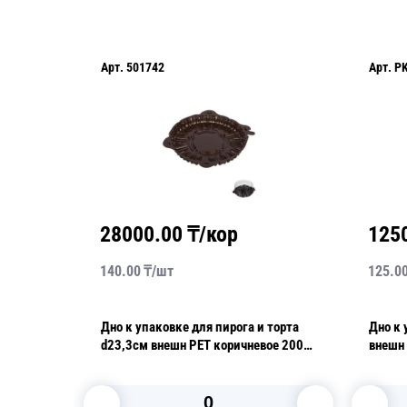
Арт.
501742
Арт.
P
28000.00
₸/кор
125
140.00
₸/
шт
125.0
а
Дно к упаковке для пирога и торта
Дно к 
d23,3см внешн PET коричневое 200
внешн 
шт/кор
шт/ко