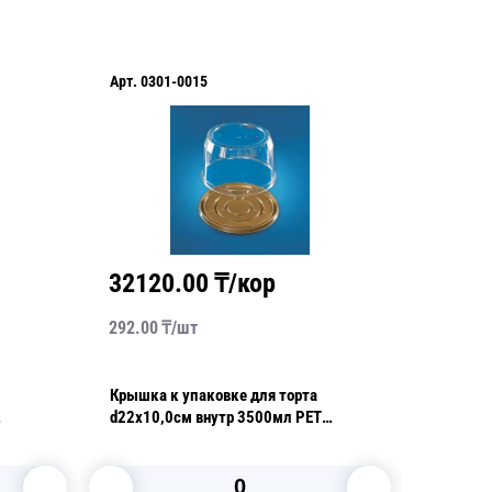
Арт.
0301-0015
Арт.
030
32120.00
₸/кор
1832
292.00
₸/
шт
229.00
₸
Крышка к упаковке для торта
Крышка 
d22х10,0см внутр 3500мл PET
d26,6х1
/кор
прозрачная 110 шт/кор ПР-Т-223КН
80 шт/к
ПЭТ