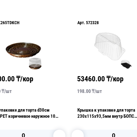
K265TDKCH
Арт.
572328
00.00
₸/кор
53460.00
₸/кор
0
₸/
шт
198.00
₸/
шт
упаковке для торта d30см
Крышка к упаковке для торта
PET коричневое наружное 100
230х115х93,5мм внутр БОПС
р ПР-Т-265 ДШ CH ПЭТ
прозрачная половинка 270 шт
Т-105/1К