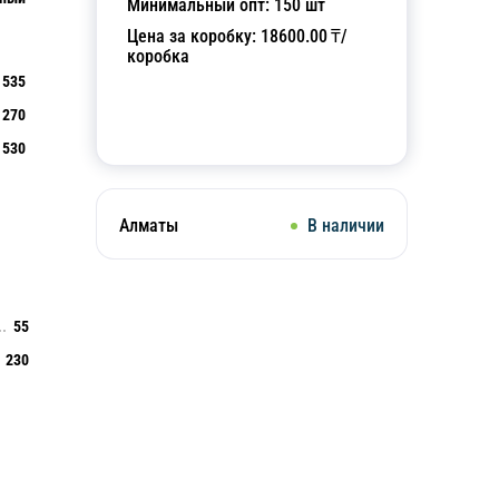
Минимальный опт:
150
шт
Цена за коробку:
18600.00
₸/
коробка
535
270
Добавить в корзину
530
Алматы
В наличии
55
230