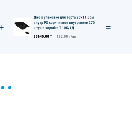
Дно к упаковке для торта 23х11,5см
внутр PS коричневое внутреннее 270
штук в коробке Т-105/1Д
35640.00
₸
132.00
₸/
шт
ы и поможем найти или