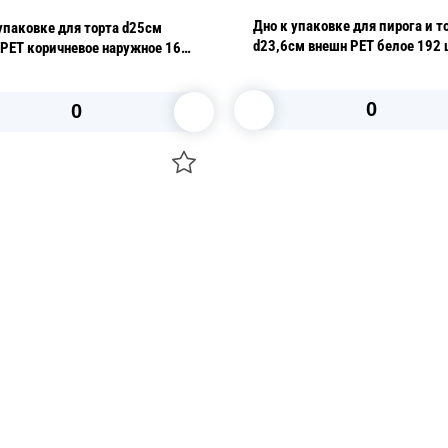
Дно к упаковке для пирога и т
упаковке для торта d25см
d23,6см внешн PET белое 192 шт/кор
PET коричневое наружное 160
ПР-Т-55 ДШ ПЭТ
в коробке ПР-Т-1430 ДШ М ПЭТ
В корзину
В корзину
О НАС
 средства для ухода
ДОСТАВКА И ОПЛАТА
ля праздника
РЕКВИЗИТЫ
 компании
КОНТАКТЫ
О КОМПАНИИ