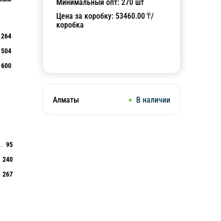
Минимальный опт:
270
шт
Цена за коробку:
53460.00
₸/
коробка
264
504
Добавить в корзину
600
Алматы
В наличии
95
240
267