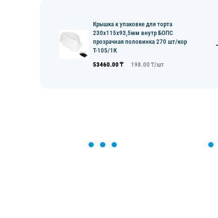
Крышка к упаковке для торта
230х115х93,5мм внутр БОПС
прозрачная половинка 270 шт/кор
Т-105/1К
53460.00
₸
198.00
₸/
шт
ОСТАВЬТЕ ЗАЯВКУ
Мы вам перезвоним в течение 1 минут
оформить нужный товар!