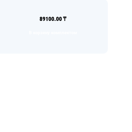
89100.00
₸
В корзину комплектом
Загрузка
формы...