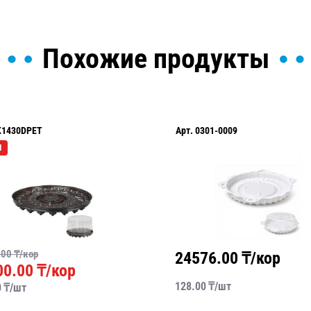
Похожие продукты
K1430DPET
Арт.
0301-0009
Я
.00
₸/кор
24576.00
₸/кор
00.00
₸/кор
128.00
₸/
шт
0
₸/
шт