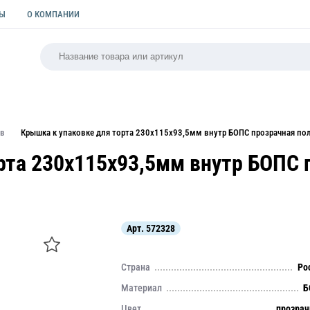
ТЫ
О КОМПАНИИ
РСАЛЬНАЯ
ПАКЕТЫ
ФОРМЫ ДЛЯ ВЫПЕЧКИ
КУЛИ
ов
Крышка к упаковке для торта 230х115х93,5мм внутр БОПС прозрачная по
рта 230х115х93,5мм внутр БОПС 
Арт.
572328
Страна
Ро
Материал
Б
Цвет
прозра