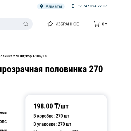
Алматы
+7 747 094 22 07
0
0
ИЗБРАННОЕ
0
₸
НАРИЯ
ПЛЕНКА
СПЕЦОДЕЖДА ОДНОРАЗОВАЯ
ловинка 270 шт/кор Т-105/1К
прозрачная половинка 270
198.00
₸/
шт
ссия
В коробке:
270
шт
ОПС
В упаковке:
270
шт
чный