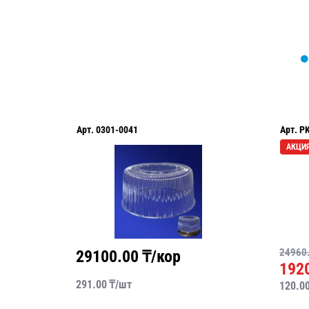
Арт.
0301-0041
Арт.
P
АКЦИ
24960
29100.00
₸/кор
192
291.00
₸/
шт
120.0