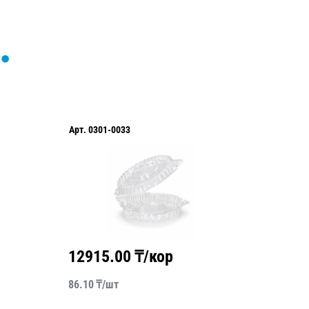
Арт.
0301-0033
Арт.
030
12915.00
₸/кор
7584
86.10
₸/
шт
94.80
₸/