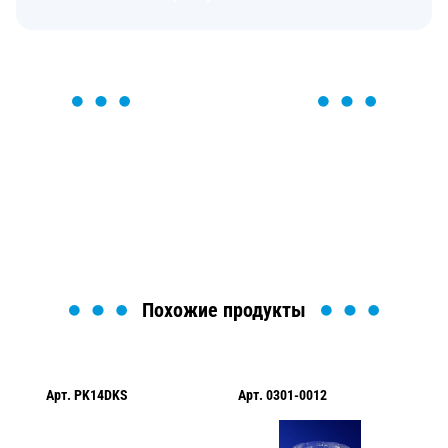
ОСТАВЬТЕ ЗАЯВКУ
Мы вам перезвоним в течение 1 минуты и поможем
найти или оформить нужный товар!
Загрузка формы...
Похожие продукты
Арт.
PK14DKS
Арт.
0301-0012
Арт.