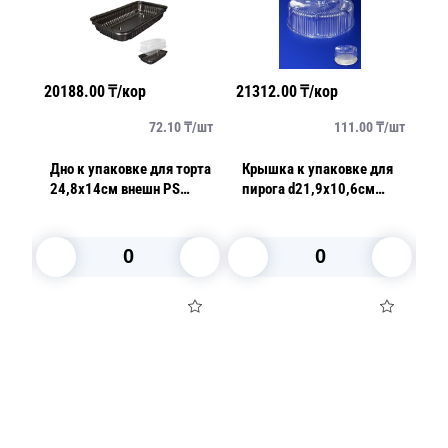
20188.00
₸/кор
21312.00
₸/кор
2796
т
72.10
₸/
шт
111.00
₸/
шт
а
Дно к упаковке для торта
Крышка к упаковке для
Крыш
24,8х14см внешн PS
пирога d21,9х10,6см
торт
коричневое наружное 280
внутр 2000мл PET
внут
шт/кор ИП-14 ДШ
прозрачная 192 шт/кор
прозрачн
ПР-Т-55 КВ 500 ПЭТ СН
ПР-Т
В корзину
В корзину
Посуда для приготовления пищи