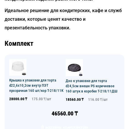
Идеальное решение для кондитерских, кафе и служб
доставки, которые ценят качество и
презентабельность упаковки.
Комплект
Крышка к упаковке для торта
Дно к упаковке для торта
d22,6х10,2см внутр ПЭТ
d24,5см внешн PS коричневое
прозрачная 160 шт/кор Т-218/11К
160 штук в коробке Т-218/11ДШ
28000.00
₸
175.00
₸/
шт
18560.00
₸
116.00
₸/
шт
46560.00
₸
В корзину комплектом