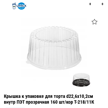
0
0
Рус
Қаз
Открыть поиск
Позвонить
+7 747 094 22 07
Крышка к упаковке для торта d22,6х10,2см
внутр ПЭТ прозрачная 160 шт/кор Т-218/11К