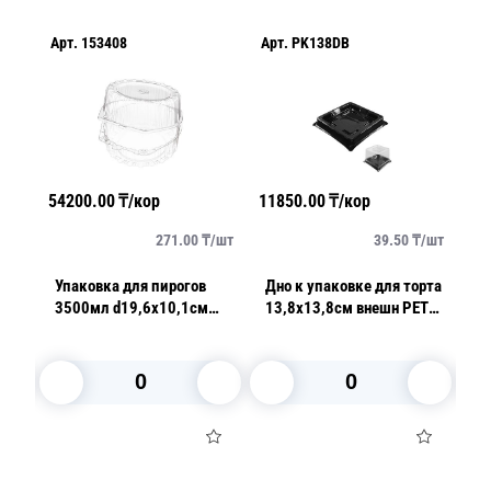
Арт.
153408
Арт.
PK138DB
Ар
54200.00
₸/кор
11850.00
₸/кор
25
/
шт
271.00
₸/
шт
39.50
₸/
шт
Упаковка для пирогов
Дно к упаковке для торта
Дн
3500мл d19,6х10,1см
13,8х13,8см внешн PET
п
внутр БОПС прозрачная с
черное внутреннее 300
кор
нераздельной крышкой
шт/кор ПР-Т-138 Д ПЭТ
И
200 шт/кор Т-210В
В корзину
В корзину