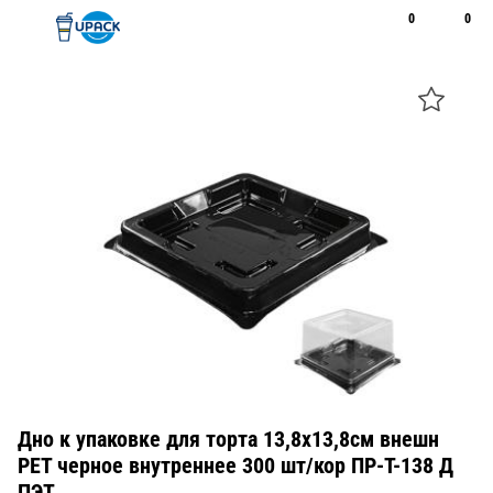
0
0
Рус
Қаз
Открыть поиск
Позвонить
+7 747 094 22 07
Дно к упаковке для торта 13,8х13,8см внешн
PET черное внутреннее 300 шт/кор ПР-Т-138 Д
ПЭТ