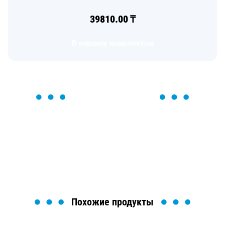
39810.00
₸
В корзину комплектом
ОСТАВЬТЕ ЗАЯВКУ
Мы вам перезвоним в течение 1 минуты и поможем
найти или оформить нужный товар!
Загрузка формы...
Похожие продукты