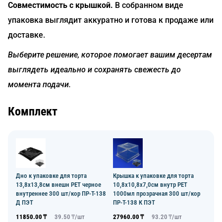
Совместимость с крышкой.
В собранном виде
упаковка выглядит аккуратно и готова к продаже или
доставке.
Выберите решение, которое помогает вашим десертам
выглядеть идеально и сохранять свежесть до
момента подачи.
Комплект
Дно к упаковке для торта
Крышка к упаковке для торта
13,8х13,8см внешн PET черное
10,8х10,8х7,0см внутр PET
внутреннее 300 шт/кор ПР-Т-138
1000мл прозрачная 300 шт/кор
Д ПЭТ
ПР-Т-138 К ПЭТ
11850.00
₸
39.50
₸/
шт
27960.00
₸
93.20
₸/
шт