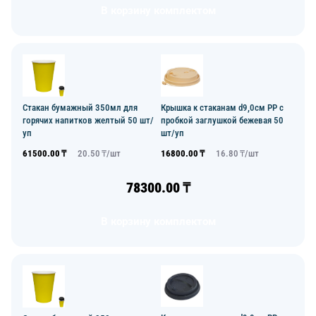
В корзину комплектом
Стакан бумажный 350мл для
Крышка к стаканам d9,0см PP с
горячих напитков желтый 50 шт/
пробкой заглушкой бежевая 50
уп
шт/уп
61500.00
₸
20.50
₸/
шт
16800.00
₸
16.80
₸/
шт
78300.00
₸
В корзину комплектом