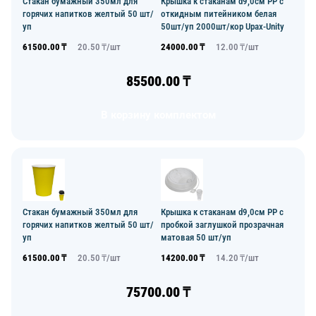
Стакан бумажный 350мл для
Крышка к стаканам d9,0см PP с
горячих напитков желтый 50 шт/
откидным питейником белая
уп
50шт/уп 2000шт/кор Upax-Unity
61500.00
₸
20.50
₸/
шт
24000.00
₸
12.00
₸/
шт
85500.00
₸
В корзину комплектом
Стакан бумажный 350мл для
Крышка к стаканам d9,0см PP с
горячих напитков желтый 50 шт/
пробкой заглушкой прозрачная
уп
матовая 50 шт/уп
61500.00
₸
20.50
₸/
шт
14200.00
₸
14.20
₸/
шт
75700.00
₸