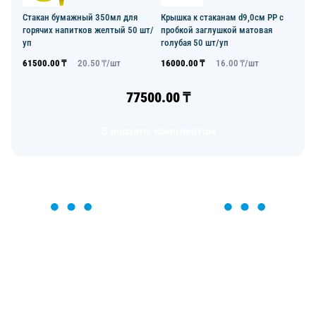
Стакан бумажный 350мл для
Крышка к стаканам d9,0см PP с
горячих напитков желтый 50 шт/
пробкой заглушкой матовая
уп
голубая 50 шт/уп
61500.00
₸
20.50
₸/
шт
16000.00
₸
16.00
₸/
шт
77500.00
₸
В корзину комплектом
ОСТАВЬТЕ ЗАЯВКУ
Мы вам перезвоним в течение 1 минуты и поможем
найти или оформить нужный товар!
Загрузка формы...