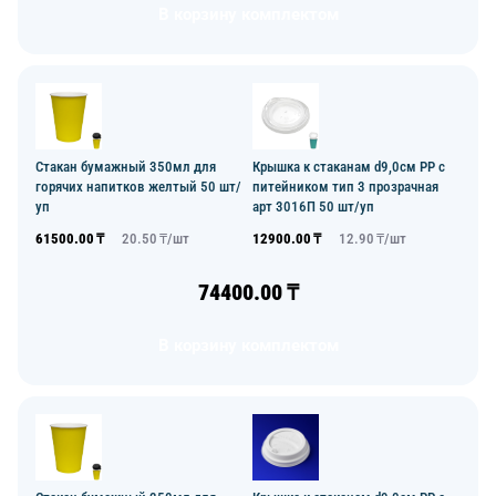
В корзину комплектом
Стакан бумажный 350мл для
Крышка к стаканам d9,0см PP с
горячих напитков желтый 50 шт/
питейником тип 3 прозрачная
уп
арт 3016П 50 шт/уп
61500.00
₸
20.50
₸/
шт
12900.00
₸
12.90
₸/
шт
74400.00
₸
В корзину комплектом