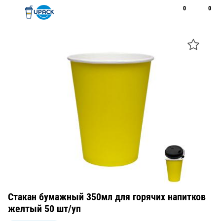
0
0
Рус
Қаз
Открыть поиск
Позвонить
+7 747 094 22 07
Стакан бумажный 350мл для горячих напитков
желтый 50 шт/уп