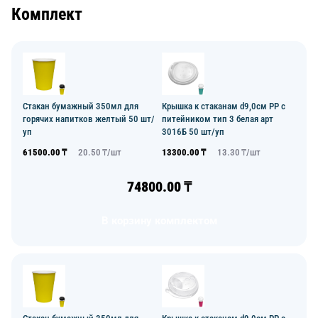
Комплект
Стакан бумажный 350мл для
Крышка к стаканам d9,0см PP с
горячих напитков желтый 50 шт/
питейником тип 3 белая арт
уп
3016Б 50 шт/уп
61500.00
₸
20.50
₸/
шт
13300.00
₸
13.30
₸/
шт
74800.00
₸
В корзину комплектом