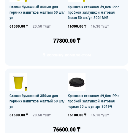
Стакан бумажный 350мл для
Крышка к стаканам d9,0см PP с
горячих напитков желтый 50 шт/
пробкой заглушкой матовая
уп
белая 50 шт/уп 3001М/Б
61500.00
₸
20.50
₸/
шт
16300.00
₸
16.30
₸/
шт
77800.00
₸
В корзину комплектом
Стакан бумажный 350мл для
Крышка к стаканам d9,0см PP с
горячих напитков желтый 50 шт/
пробкой заглушкой матовая
уп
черная 50 шт/уп арт 3019Ч
61500.00
₸
20.50
₸/
шт
15100.00
₸
15.10
₸/
шт
76600.00
₸