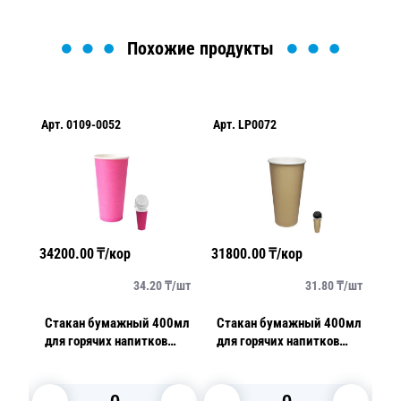
Похожие продукты
Арт.
0109-0052
Арт.
LP0072
Ар
34200.00
₸/кор
31800.00
₸/кор
29
/
шт
34.20
₸/
шт
31.80
₸/
шт
0мл
Стакан бумажный 400мл
Стакан бумажный 400мл
С
для горячих напитков
для горячих напитков
дл
розовый 50 шт/уп
Craft 50шт/уп
о