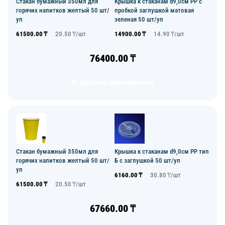
Стакан бумажный 350мл для
Крышка к стаканам d9,0см PP с
горячих напитков желтый 50 шт/
пробкой заглушкой матовая
уп
зеленая 50 шт/уп
61500.00
₸
20.50
₸/
шт
14900.00
₸
14.90
₸/
шт
76400.00
₸
В корзину комплектом
Стакан бумажный 350мл для
Крышка к стаканам d9,0см PP тип
горячих напитков желтый 50 шт/
Б с заглушкой 50 шт/уп
уп
6160.00
₸
30.80
₸/
шт
61500.00
₸
20.50
₸/
шт
67660.00
₸