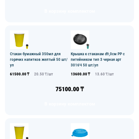
В корзину комплектом
Стакан бумажный 350мл для
Крышка к стаканам d9,0см PP с
горячих напитков желтый 50 шт/
питейником тип 3 черная арт
уп
3016Ч 50 шт/уп
61500.00
₸
20.50
₸/
шт
13600.00
₸
13.60
₸/
шт
75100.00
₸
В корзину комплектом