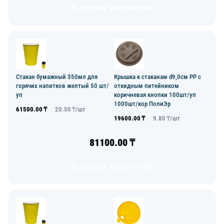
В корзину комплектом
Стакан бумажный 350мл для
Крышка к стаканам d9,0см PP с
горячих напитков желтый 50 шт/
откидным питейником
уп
коричневая кнопки 100шт/уп
1000шт/кор ПолиЭр
61500.00
₸
20.50
₸/
шт
19600.00
₸
9.80
₸/
шт
81100.00
₸
В корзину комплектом