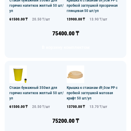
Стакан бумажный 350мл для
Крышка к стаканам d9,0см PP с
горячих напитков желтый 50 шт/
пробкой заглушкой прозрачная
уп
глянцевая 50 шт/уп
61500.00
₸
20.50
₸/
шт
13900.00
₸
13.90
₸/
шт
75400.00
₸
В корзину комплектом
Стакан бумажный 350мл для
Крышка к стаканам d9,0см PP с
горячих напитков желтый 50 шт/
пробкой заглушкой матовая
уп
крафт 50 шт/уп
61500.00
₸
20.50
₸/
шт
13700.00
₸
13.70
₸/
шт
75200.00
₸