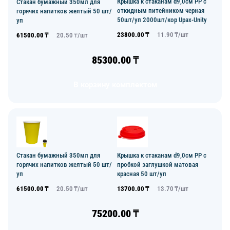
Крышка к стаканам d9,0см PP с
Стакан бумажный 350мл для
откидным питейником черная
горячих напитков желтый 50 шт/
50шт/уп 2000шт/кор Upax-Unity
уп
23800.00
₸
11.90
₸/
шт
61500.00
₸
20.50
₸/
шт
85300.00
₸
В корзину комплектом
Стакан бумажный 350мл для
Крышка к стаканам d9,0см PP с
горячих напитков желтый 50 шт/
пробкой заглушкой матовая
уп
красная 50 шт/уп
61500.00
₸
20.50
₸/
шт
13700.00
₸
13.70
₸/
шт
75200.00
₸