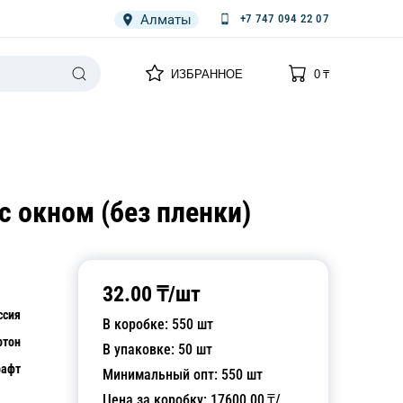
Алматы
+7 747 094 22 07
0
0
ИЗБРАННОЕ
0
₸
НАРИЯ
ПЛЕНКА
СПЕЦОДЕЖДА ОДНОРАЗОВАЯ
с окном (без пленки)
32.00
₸/
шт
ссия
В коробке:
550
шт
ртон
В упаковке:
50
шт
рафт
Минимальный опт:
550
шт
Цена за коробку:
17600.00
₸/