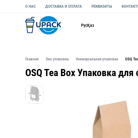
О НАС
ДОСТАВКА И ОПЛАТА
РЕКВИЗИТЫ
КОНТАК
Каталог
Рус
Қаз
ОДНОРАЗОВАЯ ПОСУДА
УПАКОВКА ДЛЯ ЕДЫ УНИВЕ
Главная
Эко упаковка
Универсальная упаковка
OSQ Tea
OSQ Tea Box Упаковка для 