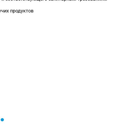
пучих продуктов
Загрузка
формы...