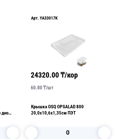
Арт.
YA33017K
Арт.
260
24320.00
₸/кор
3042
60.80
₸/
шт
46.10
₸/
Крышка OSQ OPSALAD 800
Крышка 
 дно
20,0х10,6х1,35см ПЭТ
lid плос