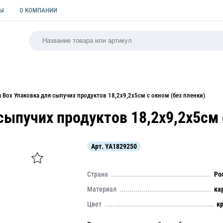
ТЫ
О КОМПАНИИ
РСАЛЬНАЯ
ПАКЕТЫ
ФОРМЫ ДЛЯ ВЫПЕЧКИ
КУЛИ
 Box Упаковка для сыпучих продуктов 18,2х9,2х5см с окном (без пленки)
сыпучих продуктов 18,2х9,2х5см 
Арт.
YA1829250
Страна
Ро
Материал
ка
Цвет
к