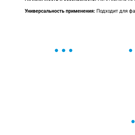
Универсальность применения:
Подходит для фас
ОСТАВЬТЕ ЗАЯВКУ
Мы вам перезвоним в течение 1 минут
оформить нужный товар!