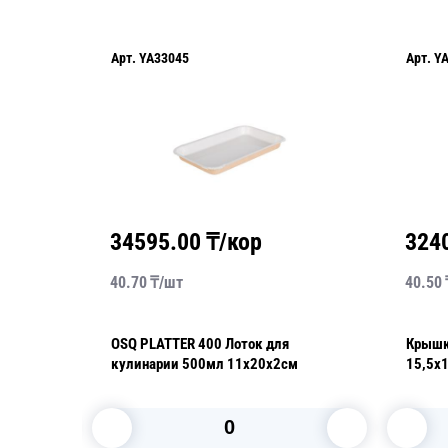
Арт.
YA33045
Арт.
Y
34595.00
₸/кор
324
40.70
₸/
шт
40.50
 2С
OSQ PLATTER 400 Лоток для
Крышка 
k Bottom
кулинарии 500мл 11х20х2см
15,5х