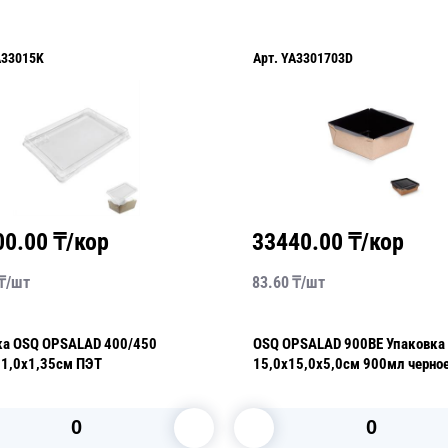
A33015K
Арт.
YA3301703D
00.00
₸/кор
33440.00
₸/кор
₸/
шт
83.60
₸/
шт
OSQ OPSALAD 400/450
OSQ OPSALAD 900BE Упаковка
11,0х1,35см ПЭТ
15,0х15,0х5,0см 900мл черное
(крышка отдельно)