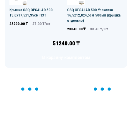
Крышка OSQ OPSALAD 500
OSQ OPSALAD 500 Упаковка
13,0х17,5х1,35см ПЭТ
16,5х12,0х4,5см 500мл (крышка
отдельно)
28200.00
₸
47.00
₸/
шт
23040.00
₸
38.40
₸/
шт
51240.00
₸
В корзину комплектом
ОСТАВЬТЕ ЗАЯВКУ
Мы вам перезвоним в течение 1 минуты и поможем
найти или оформить нужный товар!
Загрузка формы...