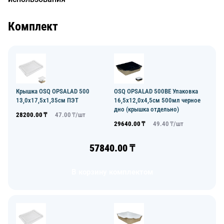
Комплект
Крышка OSQ OPSALAD 500
OSQ OPSALAD 500BE Упаковка
13,0х17,5х1,35см ПЭТ
16,5х12,0х4,5см 500мл черное
дно (крышка отдельно)
28200.00
₸
47.00
₸/
шт
29640.00
₸
49.40
₸/
шт
57840.00
₸
В корзину комплектом