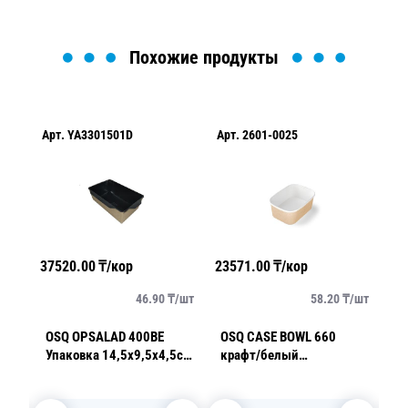
Похожие продукты
Арт.
YA3301501D
Арт.
2601-0025
Ар
37520.00
₸/кор
23571.00
₸/кор
35
/
шт
46.90
₸/
шт
58.20
₸/
шт
ч-
OSQ OPSALAD 400BE
OSQ CASE BOWL 660
O
0мл
Упаковка 14,5х9,5х4,5см
крафт/белый
2
400мл черное дно
17,0х12,0х5,1см 660мл
о
(крышка отдельно)
(крышка отдельно)