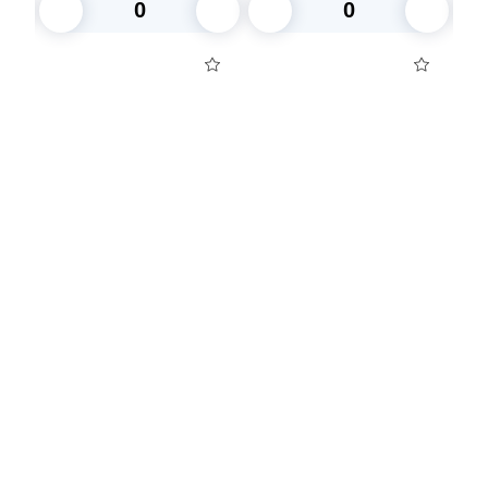
В корзину
В корзину
Посуда для приготовления пищи
Маски
Для кондитеров
TRAMONTINA
Свечи
Уборка и средства для ухода
Товары для праздника
Вакансии компании