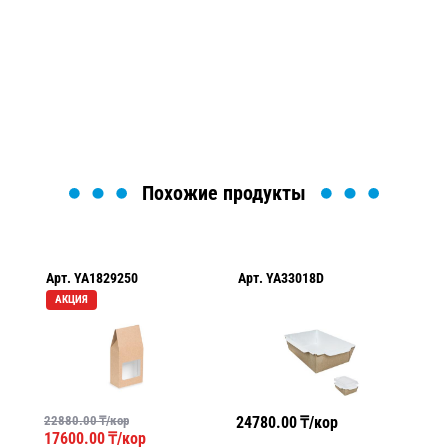
Мы вам перезвоним в течение 1 минуты и поможем
найти или оформить нужный товар!
Загрузка формы...
Похожие продукты
Арт.
YA1829250
Арт.
YA33018D
Ар
АКЦИЯ
22880.00
₸/кор
24780.00
₸/кор
36
17600.00
₸/кор