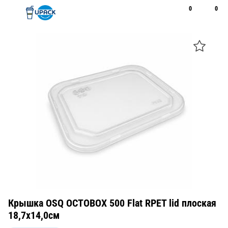
0
0
Рус
Қаз
Открыть поиск
Позвонить
+7 747 094 22 07
Крышка OSQ OCTOBOX 500 Flat RPET lid плоская
18,7х14,0см