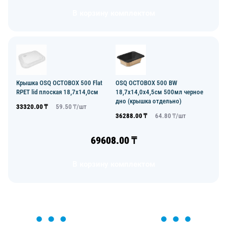
В корзину комплектом
OSQ OCTOBOX 500 BW
Крышка OSQ OCTOBOX 500 Flat
18,7х14,0х4,5см 500мл черное
RPET lid плоская 18,7х14,0см
дно (крышка отдельно)
33320.00
₸
59.50
₸/
шт
36288.00
₸
64.80
₸/
шт
69608.00
₸
В корзину комплектом
ОСТАВЬТЕ ЗАЯВКУ