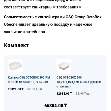
соответствует санитарным требованиям
Совместимость с контейнерами OSQ Group OctoBox:
Обеспечивает идеальную посадку и надежное
закрытие контейнера
Комплект
Крышка OSQ OCTOBOX 500 Flat
OSQ OCTOBOX 500
RPET lid плоская 18,7х14,0см
18,7х14,0х4,5см 500мл (крышка
отдельно)
33320.00
₸
59.50
₸/
шт
32984.00
₸
58.90
₸/
шт
66304.00
₸