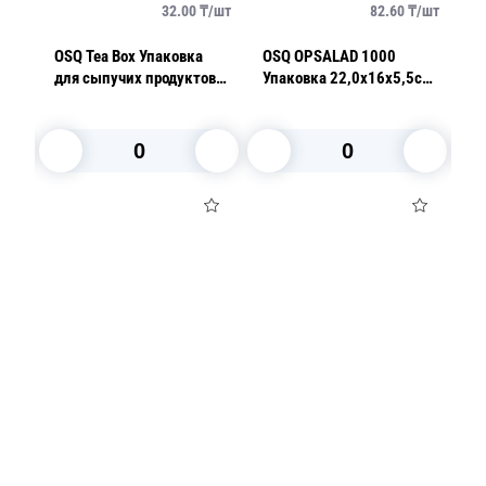
/
шт
32.00
₸/
шт
82.60
₸/
шт
D
OSQ Tea Box Упаковка
OSQ OPSALAD 1000
O
для сыпучих продуктов
Упаковка 22,0х16х5,5см
К
18,2х9,2х5см с окном
1000мл (крышка
1
(без пленки)
отдельно)
(
В корзину
В корзину
Посуда для приготовления пищи
Маски
Для кондитеров
TRAMONTINA