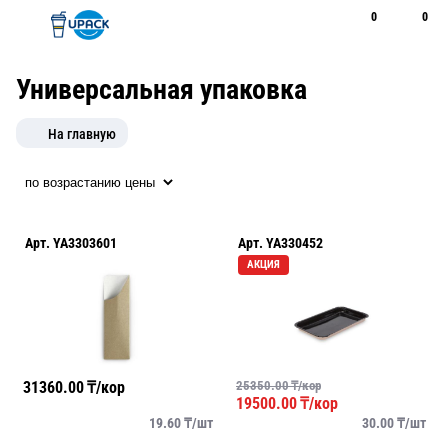
0
0
Рус
Қаз
Открыть поиск
Позвонить
+7 747 094 22 07
Универсальная упаковка
На главную
Арт.
YA3303601
Арт.
YA330452
АКЦИЯ
31360.00
₸/кор
25350.00
₸/кор
19500.00
₸/кор
19.60
₸/
шт
30.00
₸/
шт