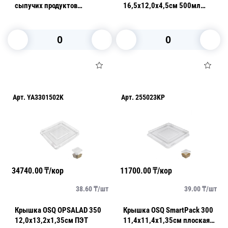
сыпучих продуктов
16,5х12,0х4,5см 500мл
18,2х9,2х5см с окном (без
(крышка отдельно)
пленки)
В корзину
В корзину
Арт.
YA3301502K
Арт.
255023KP
34740.00
₸/кор
11700.00
₸/кор
38.60
₸/
шт
39.00
₸/
шт
Крышка OSQ OPSALAD 350
Крышка OSQ SmartPack 300
12,0х13,2х1,35см ПЭТ
11,4х11,4х1,35см плоская