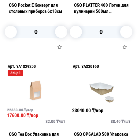
OSQ Pocket E Конверт для
OSQ PLATTER 400 Лоток для
столовых приборов 6х18см
кулинарии 500мл
11х20х2см черный
В корзину
В корзину
Арт.
YA1829250
Арт.
YA33016D
АКЦИЯ
22880.00
₸/кор
23040.00
₸/кор
17600.00
₸/кор
32.00
₸/
шт
38.40
₸/
шт
OSQ Tea Box Упаковка для
OSQ OPSALAD 500 Упаковка