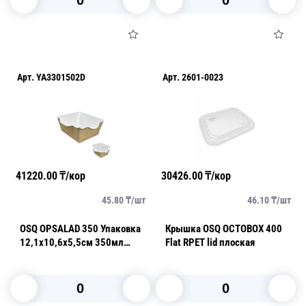
В корзину
В корзину
Арт.
YA3301502D
Арт.
2601-0023
41220.00
₸/кор
30426.00
₸/кор
45.80
₸/
шт
46.10
₸/
шт
OSQ OPSALAD 350 Упаковка
Крышка OSQ OCTOBOX 400
12,1х10,6х5,5см 350мл
Flat RPET lid плоская
(крышка отдельно)