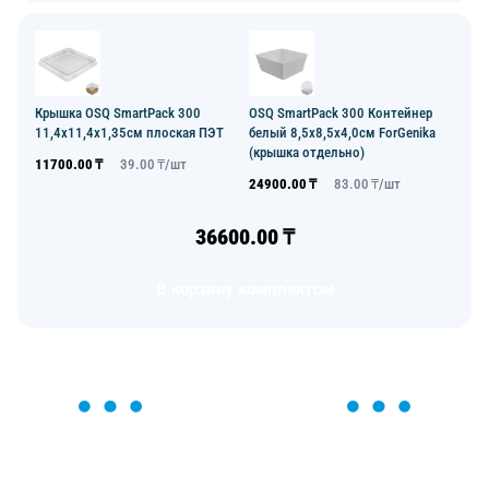
Крышка OSQ SmartPack 300
OSQ SmartPack 300 Контейнер
11,4х11,4х1,35см плоская ПЭТ
белый 8,5х8,5х4,0см ForGenika
(крышка отдельно)
11700.00
₸
39.00
₸/
шт
24900.00
₸
83.00
₸/
шт
36600.00
₸
В корзину комплектом
ОСТАВЬТЕ ЗАЯВКУ
Мы вам перезвоним в течение 1 минуты и поможем
найти или оформить нужный товар!