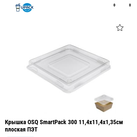
0
0
Рус
Қаз
Открыть поиск
Позвонить
+7 747 094 22 07
Крышка OSQ SmartPack 300 11,4х11,4х1,35см
плоская ПЭТ