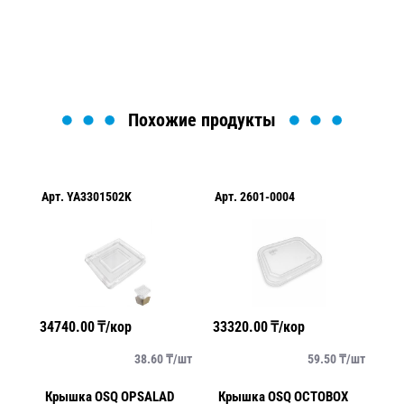
Загрузка формы...
Похожие продукты
Арт.
YA3301502K
Арт.
2601-0004
Ар
34740.00
₸/кор
33320.00
₸/кор
13
/
шт
38.60
₸/
шт
59.50
₸/
шт
Крышка OSQ OPSALAD
Крышка OSQ OCTOBOX
Крышк