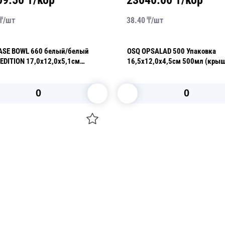
09.50
₸/кор
23040.00
₸/кор
₸/
шт
38.40
₸/
шт
ASE BOWL 660 белый/белый
OSQ OPSALAD 500 Упаковка
EDITION 17,0х12,0х5,1см
16,5х12,0х4,5см 500мл (кры
 (крышка отдельно)
отдельно)
В корзину
В корзину
О НАС
 средства для ухода
ДОСТАВКА И ОПЛАТА
ля праздника
РЕКВИЗИТЫ