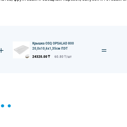
Крышка OSQ OPSALAD 800
20,0х10,6х1,35см ПЭТ
24320.00
₸
60.80
₸/
шт
ы и поможем найти или