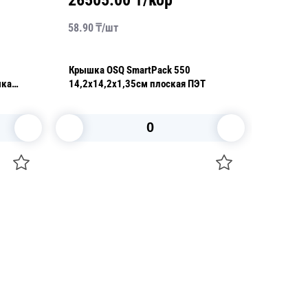
26505.00
₸/кор
4320
58.90
₸/
шт
120.00
₸
Крышка OSQ SmartPack 550
Крышка 
шка
14,2х14,2х1,35см плоская ПЭТ
PET 15,
В корзину
+7 747 094 22 07
Звоните по телефону