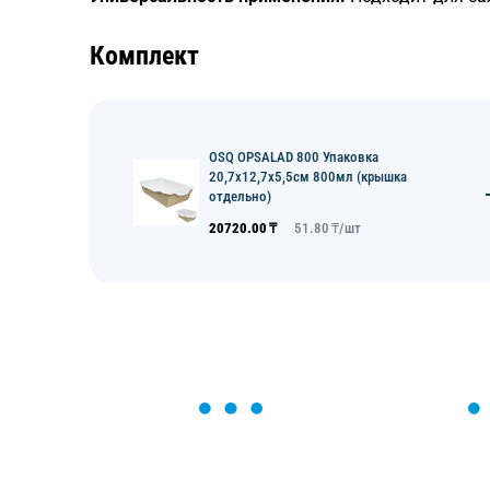
Комплект
OSQ OPSALAD 800 Упаковка
20,7х12,7х5,5см 800мл (крышка
отдельно)
20720.00
₸
51.80
₸/
шт
ОСТАВЬТЕ ЗАЯВКУ
Мы вам перезвоним в течение 1 минут