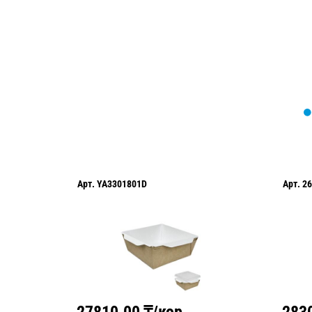
оформить нужный товар!
Арт.
YA3301801D
Арт.
26