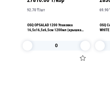
27810.00
₸/кор
283
92.70
₸/
шт
69.90
OSQ OPSALAD 1200 Упаковка
OSQ C
ое дно
16,5х16,5х6,5см 1200мл (крышка
WHITE 
отдельно)
660мл
В корзину
Посуда для приготовления пищи
Свечи
Маски
Уборка и
Для кондитеров
Товары д