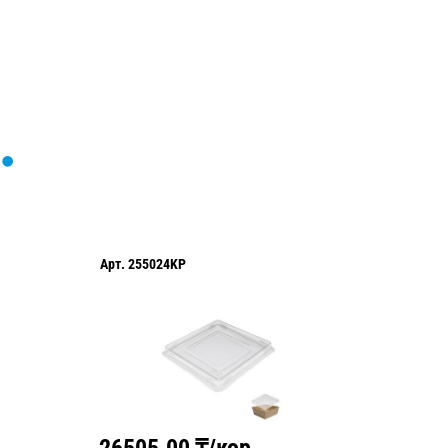
Арт.
255024KP
Арт.
260