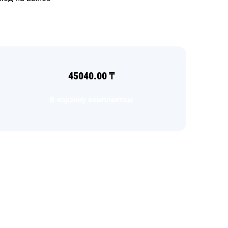
45040.00
₸
В корзину комплектом
Загрузка
формы...