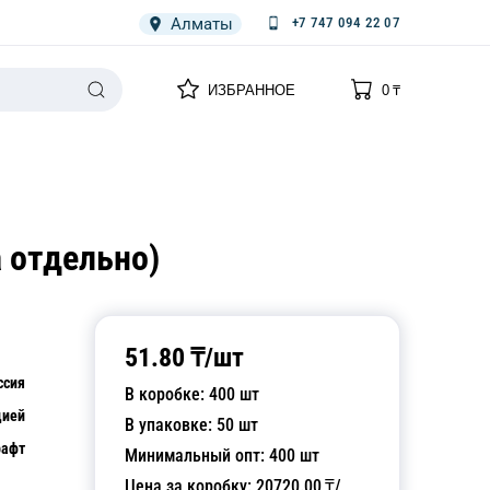
Алматы
+7 747 094 22 07
0
0
ИЗБРАННОЕ
0
₸
НАРИЯ
ПЛЕНКА
СПЕЦОДЕЖДА ОДНОРАЗОВАЯ
 отдельно)
51.80
₸/
шт
ссия
В коробке:
400
шт
цией
В упаковке:
50
шт
рафт
Минимальный опт:
400
шт
Цена за коробку:
20720.00
₸/