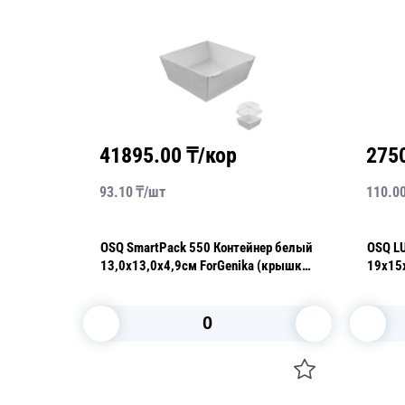
41895.00
₸/кор
275
93.10
₸/
шт
110.0
ер белый
OSQ SmartPack 550 Контейнер белый
OSQ L
рышка
13,0х13,0х4,9см ForGenika (крышка
19х15
отдельно)
В корзину