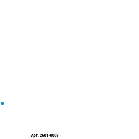
Загрузка
формы...
Арт.
2601-0003
Арт.
255