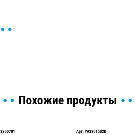
ы и поможем найти или
Похожие продукты
A3300701
Арт.
YA3301502D