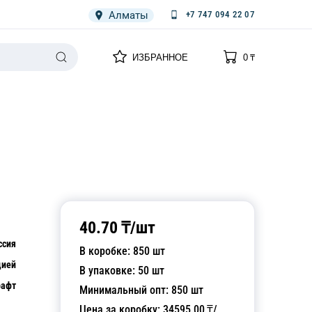
Алматы
+7 747 094 22 07
0
0
ИЗБРАННОЕ
0
₸
НАРИЯ
ПЛЕНКА
СПЕЦОДЕЖДА ОДНОРАЗОВАЯ
40.70
₸/
шт
ссия
В коробке:
850
шт
цией
В упаковке:
50
шт
рафт
Минимальный опт:
850
шт
Цена за коробку:
34595.00
₸/