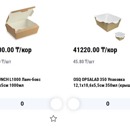
00.00
₸/кор
41220.00
₸/кор
0
₸/
шт
45.80
₸/
шт
UNCH L1000 Ланч-бокс
OSQ OPSALAD 350 Упаковка
х5см 1000мл
12,1х10,6х5,5см 350мл (кры
отдельно)
В корзину
В корзину