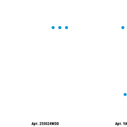
ОСТАВЬТЕ ЗАЯВКУ
Мы вам перезвоним в течение 1 минут
оформить нужный товар!
Арт.
255024WDD
Арт.
Y