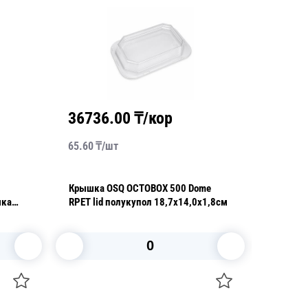
36736.00
₸/кор
1838
65.60
₸/
шт
91.90
₸/
Крышка OSQ OCTOBOX 500 Dome
OSQ Sma
шка
RPET lid полукупол 18,7х14,0х1,8см
15,0х15
В корзину