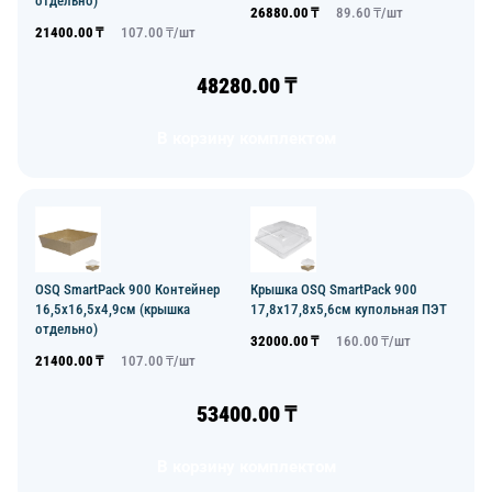
отдельно)
26880.00
₸
89.60
₸/
шт
21400.00
₸
107.00
₸/
шт
48280.00
₸
В корзину комплектом
OSQ SmartPack 900 Контейнер
Крышка OSQ SmartPack 900
16,5х16,5х4,9см (крышка
17,8х17,8х5,6см купольная ПЭТ
отдельно)
32000.00
₸
160.00
₸/
шт
21400.00
₸
107.00
₸/
шт
53400.00
₸
В корзину комплектом