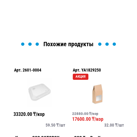
найти или оформить нужный товар!
Загрузка формы...
Похожие продукты
Арт.
2601-0004
Арт.
YA1829250
Ар
АКЦИЯ
33320.00
₸/кор
22880.00
₸/кор
39
17600.00
₸/кор
/
шт
59.50
₸/
шт
32.00
₸/
шт