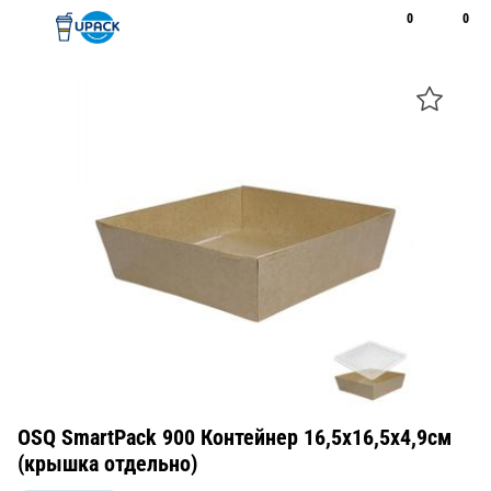
0
0
Рус
Қаз
Открыть поиск
Позвонить
+7 747 094 22 07
OSQ SmartPack 900 Контейнер 16,5х16,5х4,9см
(крышка отдельно)