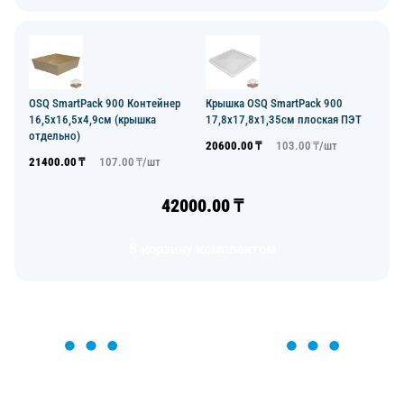
OSQ SmartPack 900 Контейнер
Крышка OSQ SmartPack 900
16,5х16,5х4,9см (крышка
17,8х17,8х1,35см плоская ПЭТ
отдельно)
20600.00
₸
103.00
₸/
шт
21400.00
₸
107.00
₸/
шт
42000.00
₸
В корзину комплектом
ОСТАВЬТЕ ЗАЯВКУ
Мы вам перезвоним в течение 1 минуты и поможем