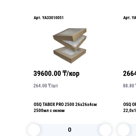
Арт.
YA33010051
Арт.
Y
39600.00
₸/кор
266
264.00
₸/
шт
88.80
OSQ TABOX PRO 2500 26х26х4см
OSQ O
ое дно
2500мл с окном
22,0х
(крыш