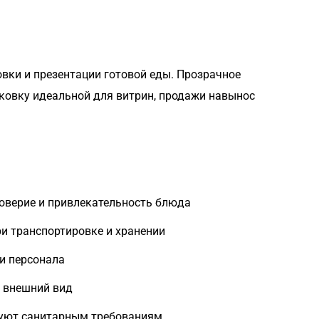
вки и презентации готовой еды. Прозрачное
аковку идеальной для витрин, продажи навынос
доверие и привлекательность блюда
и транспортировке и хранении
 и персонала
и внешний вид
вуют санитарным требованиям