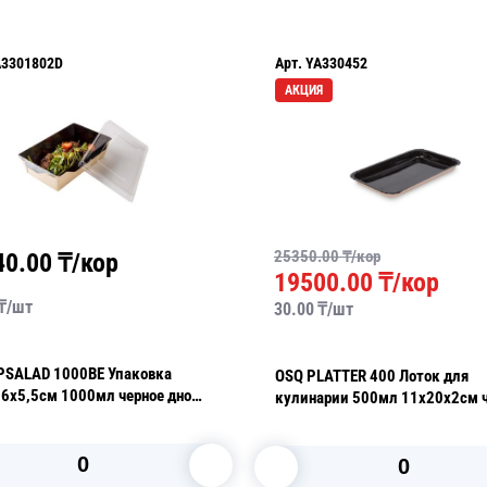
A3301802D
Арт.
YA330452
АКЦИЯ
25350.00
₸/кор
40.00
₸/кор
19500.00
₸/кор
₸/
шт
30.00
₸/
шт
PSALAD 1000BE Упаковка
OSQ PLATTER 400 Лоток для
16х5,5см 1000мл черное дно
кулинарии 500мл 11х20х2см 
ка отдельно)