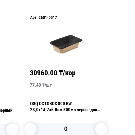
Арт.
2601-0017
Арт.
255
30960.00
₸/кор
2253
77.40
₸/
шт
75.10
₸/
OSQ OCTOBOX 800 BW
OSQ Sma
23,0х14,7х5,0см 800мл черное дно
10,0х10
черный
(крышка отдельно)