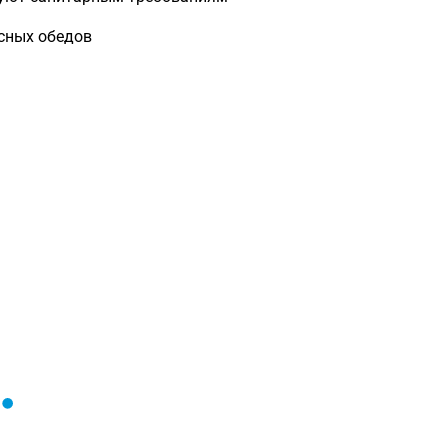
ксных обедов
Загрузка
формы...