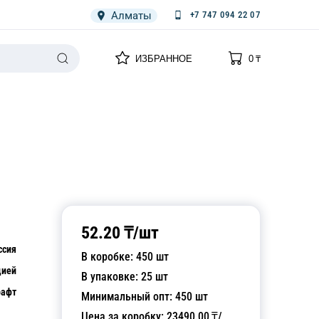
Алматы
+7 747 094 22 07
0
0
ИЗБРАННОЕ
0
₸
НАРИЯ
ПЛЕНКА
СПЕЦОДЕЖДА ОДНОРАЗОВАЯ
52.20
₸/
шт
ссия
В коробке:
450
шт
цией
В упаковке:
25
шт
рафт
Минимальный опт:
450
шт
Цена за коробку:
23490.00
₸/