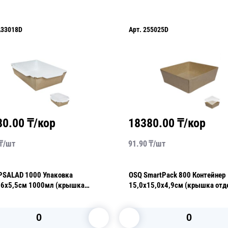
Арт.
255025D
Арт.
YA33010051
18380.00
₸/кор
39600.00
₸
91.90
₸/
шт
264.00
₸/
шт
OSQ SmartPack 800 Контейнер
OSQ TABOX PRO 
15,0х15,0х4,9см (крышка отдельно)
2500мл с окном