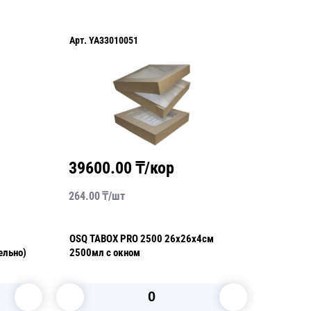
Арт.
2601-0033
/кор
25092.00
₸/кор
69.70
₸/
шт
2500 26х26х4см
OSQ SMART BOWL 690 краф/белый
WHITE EDITION 14,5х14,5х5,1см
690мл (крышка отдельно)