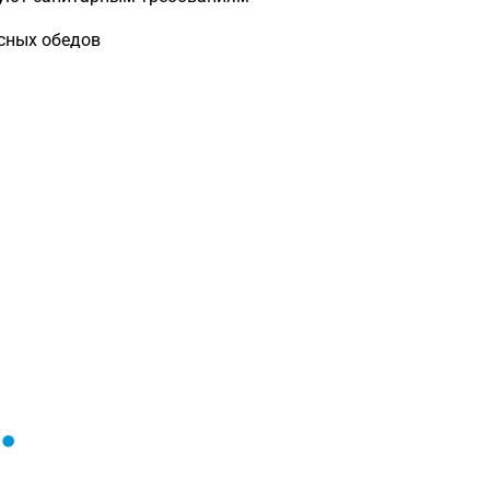
ксных обедов
Загрузка
формы...