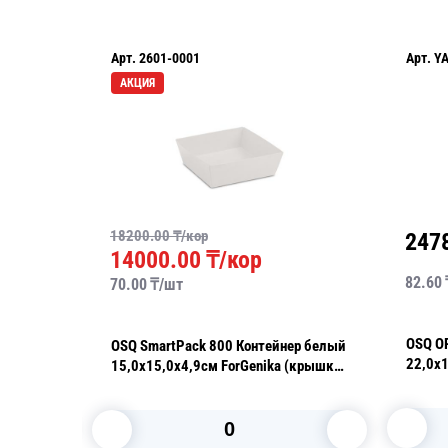
Арт.
YA33018D
р
24780.00
₸/кор
₸/кор
82.60
₸/
шт
OSQ OPSALAD 1000 Упаковка
 800 Контейнер белый
22,0х16х5,5см 1000мл (крышка
рышка
отдельно)
т/уп 200шт/кор