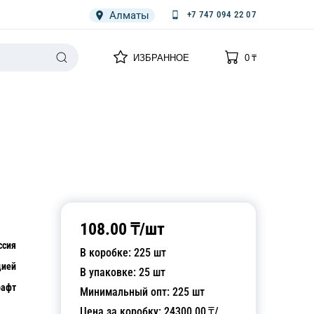
Алматы
+7 747 094 22 07
0
0
ИЗБРАННОЕ
0
₸
НАРИЯ
ПЛЕНКА
СПЕЦОДЕЖДА ОДНОРАЗОВАЯ
108.00
₸/
шт
ссия
В коробке:
225
шт
цией
В упаковке:
25
шт
рафт
Минимальный опт:
225
шт
Цена за коробку:
24300.00
₸/