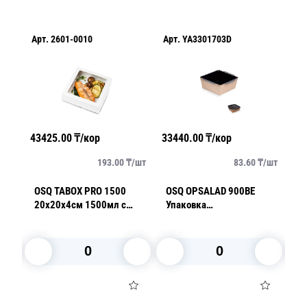
Арт.
2601-0010
Арт.
YA3301703D
Ар
43425.00
₸/кор
33440.00
₸/кор
34
/
шт
193.00
₸/
шт
83.60
₸/
шт
X
OSQ TABOX PRO 1500
OSQ OPSALAD 900BE
O
кая
20х20х4см 1500мл с
Упаковка
д
окном белый
15,0х15,0х5,0см 900мл
1
черное дно (крышка
отдельно)
В корзину
В корзину