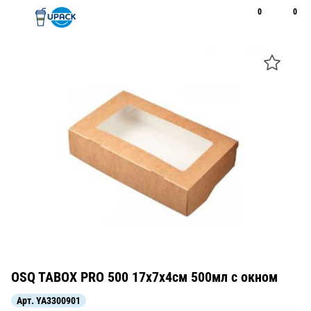
0
0
Рус
Қаз
Открыть поиск
Позвонить
+7 747 094 22 07
OSQ TABOX PRO 500 17х7х4см 500мл с окном
Арт.
YA3300901