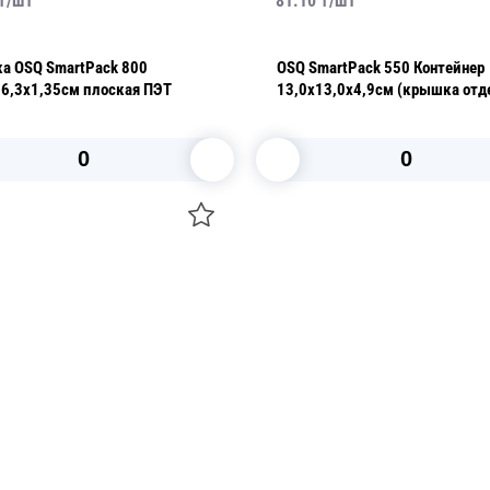
₸/
шт
81.10
₸/
шт
ck 800
OSQ SmartPack 550 Контейнер
16,3х1,35см плоская ПЭТ
13,0х13,0х4,9см (крышка отд
В корзину
В корзину
О НАС
 средства для ухода
ДОСТАВКА И ОПЛАТА
ля праздника
РЕКВИЗИТЫ
 компании
КОНТАКТЫ
О КОМПАНИИ