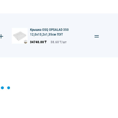
Крышка OSQ OPSALAD 350
12,0х13,2х1,35см ПЭТ
34740.00
₸
38.60
₸/
шт
ы и поможем найти или