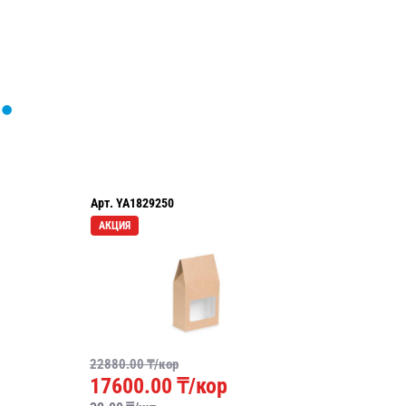
Арт.
YA1829250
Арт.
YA3
АКЦИЯ
22880.00
₸/кор
2750
17600.00
₸/кор