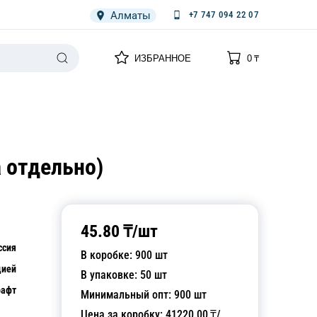
Алматы
+7 747 094 22 07
0
0
ИЗБРАННОЕ
0
₸
НАРИЯ
ПЛЕНКА
СПЕЦОДЕЖДА ОДНОРАЗОВАЯ
 отдельно)
45.80
₸/
шт
ссия
В коробке:
900
шт
цией
В упаковке:
50
шт
рафт
Минимальный опт:
900
шт
Цена за коробку:
41220.00
₸/