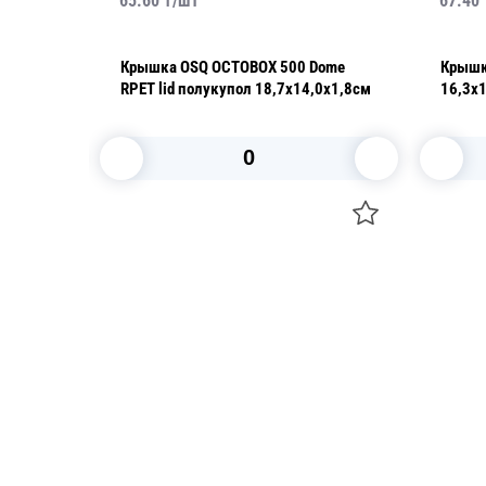
65.60
₸/
шт
67.40
Крышка OSQ OCTOBOX 500 Dome
Крышка OSQ SmartPa
RPET lid полукупол 18,7х14,0х1,8см
16,3х
В корзину
Посуда для приготовления пищи
Свечи
Маски
Уборка и
Для кондитеров
Товары д
TRAMONTINA
Вакансии