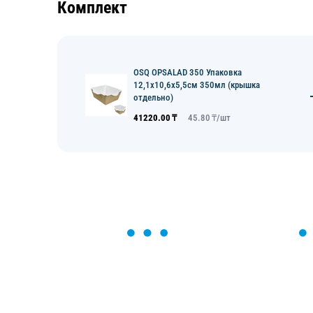
Комплект
OSQ OPSALAD 350 Упаковка
12,1х10,6х5,5см 350мл (крышка
отдельно)
41220.00
₸
45.80
₸/
шт
ОСТАВЬТЕ ЗАЯВКУ
Мы вам перезвоним в течение 1 минут
оформить нужный товар!