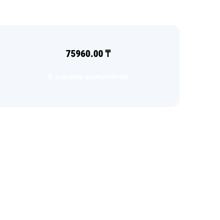
75960.00
₸
В корзину комплектом
Загрузка
формы...