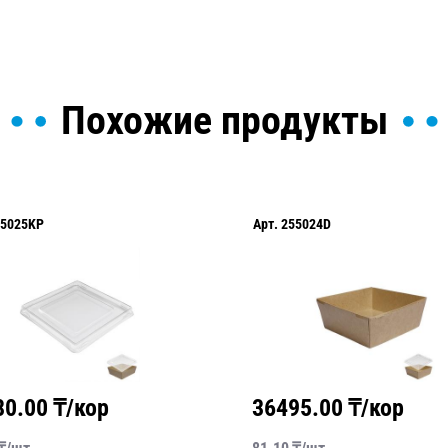
Похожие продукты
55025KP
Арт.
255024D
80.00
₸/кор
36495.00
₸/кор