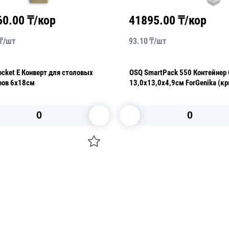
60.00
₸/кор
41895.00
₸/кор
₸/
шт
93.10
₸/
шт
cket E Конверт для столовых
OSQ SmartPack 550 Контейнер
ров 6х18см
13,0х13,0х4,9см ForGenika (
отдельно)
В корзину
В корзину
О НАС
 средства для ухода
ДОСТАВКА И ОПЛАТА