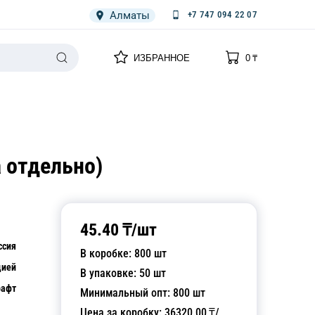
Алматы
+7 747 094 22 07
0
0
ИЗБРАННОЕ
0
₸
НАРИЯ
ПЛЕНКА
СПЕЦОДЕЖДА ОДНОРАЗОВАЯ
 отдельно)
45.40
₸/
шт
ссия
В коробке:
800
шт
цией
В упаковке:
50
шт
рафт
Минимальный опт:
800
шт
Цена за коробку:
36320.00
₸/