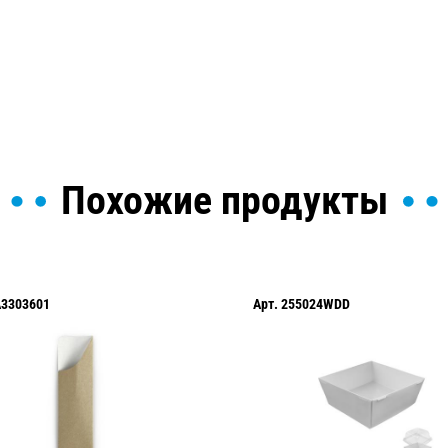
ы и поможем найти или
Похожие продукты
A3303601
Арт.
255024WDD