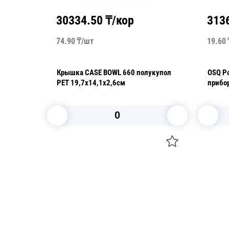
30334.50
₸/кор
313
74.90
₸/
шт
19.60
Крышка CASE BOWL 660 полукупол
OSQ Po
мл
PET 19,7х14,1х2,6см
прибо
В корзину
Посуда для приготовления пищи
Свечи
Маски
Уборка и