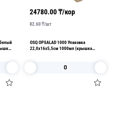
24780.00
₸/кор
2430
82.60
₸/
шт
108.00
₸
 белый
OSQ OPSALAD 1000 Упаковка
OSQ TAB
крышка
22,0х16х5,5см 1000мл (крышка
отдельно)
В корзину
+7 747 094 22 07
Звоните по телефону