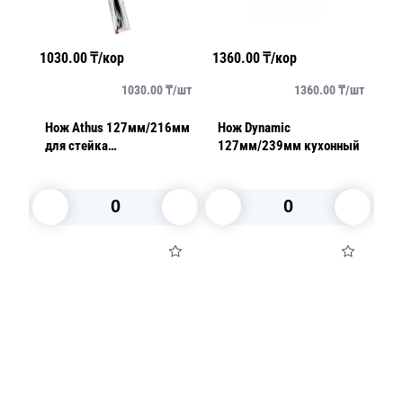
1030.00
₸/кор
1360.00
₸/кор
97
/
шт
1030.00
₸/
шт
1360.00
₸/
шт
Нож Athus 127мм/216мм
Нож Dynamic
Но
еба
для стейка
127мм/239мм кухонный
2
универсальный черный в
блистере
В корзину
В корзину
Посуда для приготовления пищи
Маски