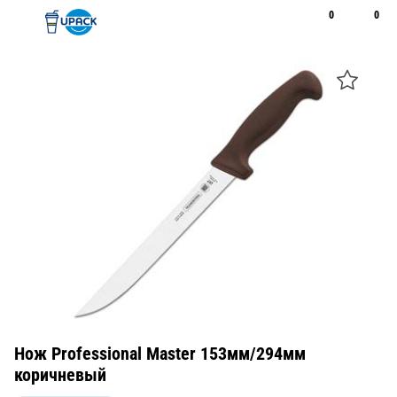
0
0
Рус
Қаз
Открыть поиск
Позвонить
+7 747 094 22 07
Нож Professional Master 153мм/294мм
коричневый