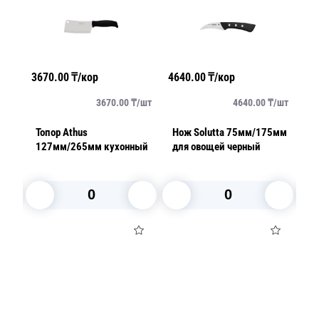
3670.00
₸/кор
4640.00
₸/кор
11
/
шт
3670.00
₸/
шт
4640.00
₸/
шт
er
Топор Athus
Нож Solutta 75мм/175мм
Н
127мм/265мм кухонный
для овощей черный
1
с
J
В корзину
В корзину