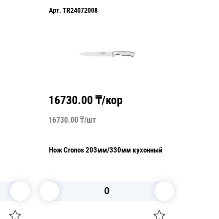
Арт.
TR24072008
Арт.
TR2
16730.00
₸/кор
5740
16730.00
₸/
шт
5740.00
Нож Cronos 203мм/330мм кухонный
Нож Prof
152мм/
В корзину