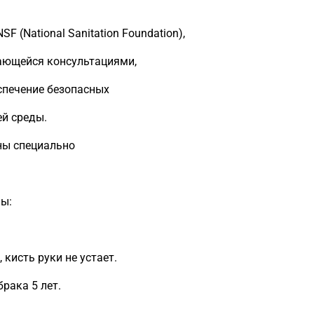
 (National Sanitation Foundation),
ающейся консультациями,
спечение безопасных
ей среды.
аны специально
ны:
кисть руки не устает.
рака 5 лет.