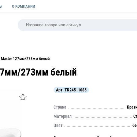
ТЫ
О КОМПАНИИ
РСАЛЬНАЯ
ПАКЕТЫ
ФОРМЫ ДЛЯ ВЫПЕЧКИ
КУЛИ
al Master 127мм/273мм белый
127мм/273мм белый
Арт.
TR24511085
Страна
Браз
Материал
С
Цвет
бе