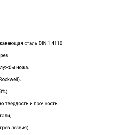
жавеющая сталь DIN 1.4110.
 рез
службы ножа.
ockwell).
.8%)
ю твердость и прочность.
тали,
грев лезвия),