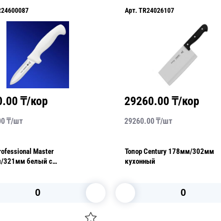
R24600087
Арт.
TR24026107
0.00
₸/кор
29260.00
₸/кор
00
₸/
шт
29260.00
₸/
шт
ofessional Master
Топор Century 178мм/302мм
/321мм белый c
кухонный
оронней заточкой
В корзину
В корзину