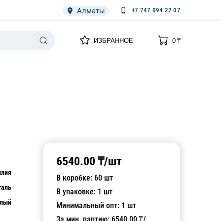
Алматы
+7 747 094 22 07
0
0
ИЗБРАННОЕ
0
₸
НАРИЯ
ПЛЕНКА
СПЕЦОДЕЖДА ОДНОРАЗОВАЯ
6540.00
₸/
шт
илия
В коробке:
60
шт
таль
В упаковке:
1
шт
лый
Минимальный опт:
1
шт
За мин. партию:
6540.00
₸/