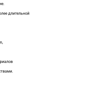
ие.
олее длительной
n,
ериалов
ствами.