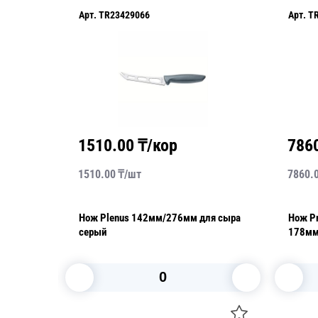
Арт.
TR23429066
Арт.
T
1510.00
₸/кор
786
1510.00
₸/
шт
7860.
Нож Plenus 142мм/276мм для сыра
Нож Pr
серый
178мм
двухст
В корзину