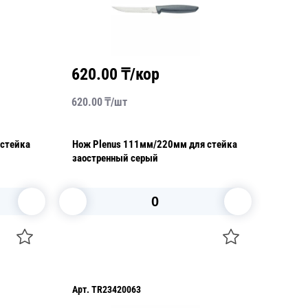
620.00
₸/кор
620.00
₸/
шт
 стейка
Нож Plenus 111мм/220мм для стейка
заостренный серый
В корзину
Арт.
TR23420063