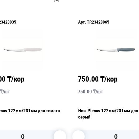
23428035
Арт.
TR23428065
00
₸/кор
750.00
₸/кор
₸/
шт
750.00
₸/
шт
enus 122мм/231мм для томата
Нож Plenus 122мм/231мм для
серый