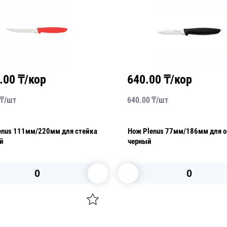
.00
₸/кор
640.00
₸/кор
₸/
шт
640.00
₸/
шт
enus 111мм/220мм для стейка
Нож Plenus 77мм/186мм для 
й
черный
В корзину
В корзину