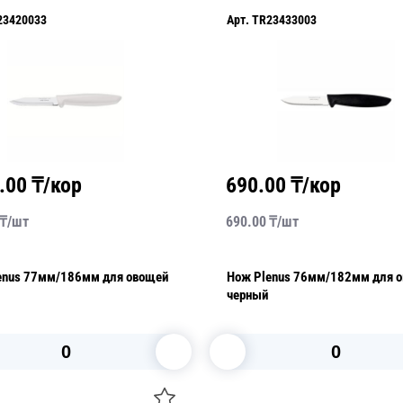
23420033
Арт.
TR23433003
.00
₸/кор
690.00
₸/кор
₸/
шт
690.00
₸/
шт
enus 77мм/186мм для овощей
Нож Plenus 76мм/182мм для 
черный
В корзину
В корзину