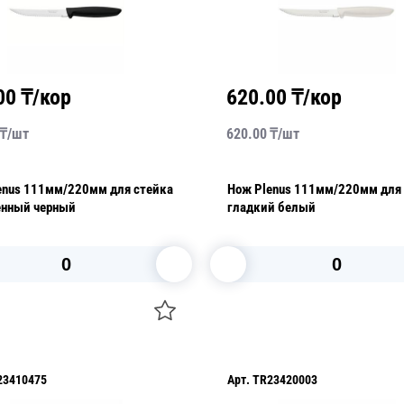
00
₸/кор
620.00
₸/кор
₸/
шт
620.00
₸/
шт
enus 111мм/220мм для стейка
Нож Plenus 111мм/220мм для
енный черный
гладкий белый
В корзину
В корзину
23410475
Арт.
TR23420003