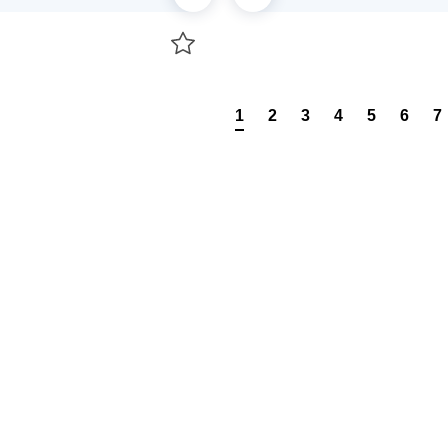
В корзину
В корзину
1
2
3
4
5
6
7
О НАС
 средства для ухода
ДОСТАВКА И ОПЛАТА
ля праздника
РЕКВИЗИТЫ
 компании
КОНТАКТЫ
О КОМПАНИИ