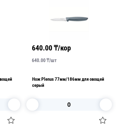
640.00
₸/кор
640.00
₸/
шт
овощей
Нож Plenus 77мм/186мм для овощей
серый
В корзину