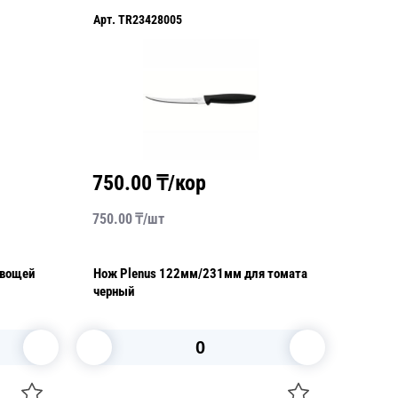
Арт.
TR23428005
750.00
₸/кор
750.00
₸/
шт
овощей
Нож Plenus 122мм/231мм для томата
черный
В корзину