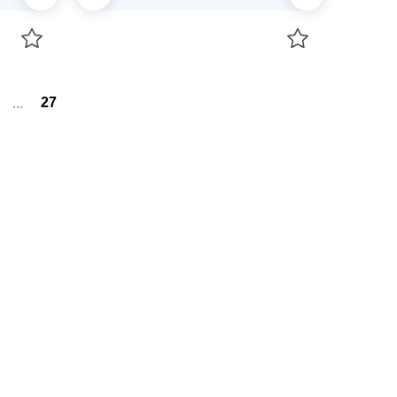
В корзину
...
27
+7 747 094 22 07
Звоните по телефону
+7 708 861 37 08
Пишите в telegram
+7 708 861 37 08