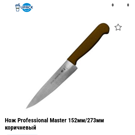
0
0
Рус
Қаз
Открыть поиск
Позвонить
+7 747 094 22 07
Нож Professional Master 152мм/273мм
коричневый