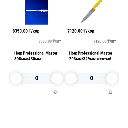
8350.00
₸/кор
7120.00
₸/кор
14
упак
8350.00
₸/
шт
7120.00
₸/
шт
та
Нож Professional Master
Нож Professional Master
Но
305мм/450мм
203мм/329мм желтый
3
кулинарный белый
В корзину
В корзину