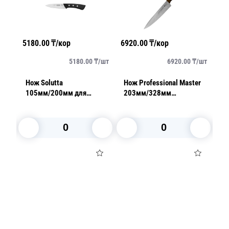
5180.00
₸/кор
6920.00
₸/кор
19
/
шт
5180.00
₸/
шт
6920.00
₸/
шт
er
Нож Solutta
Нож Professional Master
Н
105мм/200мм для
203мм/328мм
1
овощей черный
коричневый
у
В корзину
В корзину
Посуда для приготовления пищи