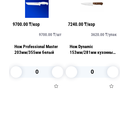
9700.00
₸/кор
7240.00
₸/кор
15
/
шт
9700.00
₸/
шт
3620.00
₸/
упак
Нож Professional Master
Нож Dynamic
Н
203мм/355мм белый
153мм/281мм кухонный
1
2шт/уп
с
В корзину
В корзину
Посуда для приготовления пищи