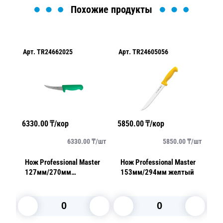
Похожие продукты
Арт.
TR24662025
Арт.
TR24605056
Арт.
6330.00
₸/кор
5850.00
₸/кор
4640
шт
6330.00
₸/
шт
5850.00
₸/
шт
Нож Professional Master
Нож Professional Master
Нож
127мм/270мм
153мм/294мм желтый
маленькая ручка
зеленый