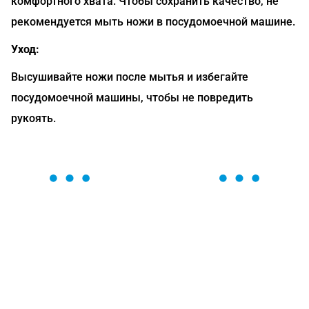
комфортного хвата. Чтобы сохранить качество, не
рекомендуется мыть ножи в посудомоечной машине.
Уход:
Высушивайте ножи после мытья и избегайте
посудомоечной машины, чтобы не повредить
рукоять.
ОСТАВЬТЕ ЗАЯВКУ
Мы вам перезвоним в течение 1 минуты и поможем
найти или оформить нужный товар!
Загрузка формы...