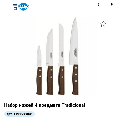
0
0
Рус
Қаз
Открыть поиск
Позвонить
+7 747 094 22 07
Набор ножей 4 предмета Tradicional
Арт.
TR22299041