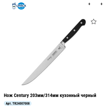
0
0
Рус
Қаз
Открыть поиск
Позвонить
+7 747 094 22 07
Нож Century 203мм/314мм кухонный черный
Арт.
TR24007008