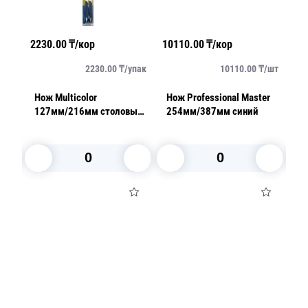
2230.00
₸/кор
10110.00
₸/кор
81
/
шт
2230.00
₸/
упак
10110.00
₸/
шт
er
Нож Multicolor
Нож Professional Master
Но
127мм/216мм столовый
254мм/387мм синий
1
2шт/уп темно-синий
2шт/уп
В корзину
В корзину
Посуда для приготовления пищи
Маски