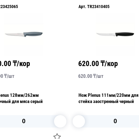
R23425065
Арт.
TR23410405
0.00
₸/кор
620.00
₸/кор
00
₸/
шт
620.00
₸/
шт
lenus 128мм/262мм
Нож Plenus 111мм/220мм для
очный для мяса серый
стейка заостренный черный
В корзину
В корзину