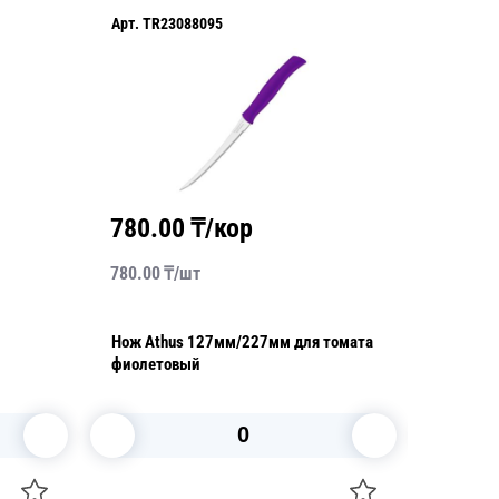
Арт.
TR23088095
Арт.
TR2
780.00
₸/кор
1456
780.00
₸/
шт
14560.0
Нож Athus 127мм/227мм для томата
Нож Prof
фиолетовый
305мм/
В корзину