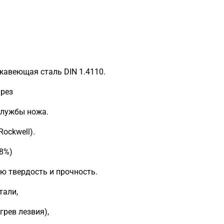
жавеющая сталь DIN 1.4110.
 рез
службы ножа.
ockwell).
.8%)
ю твердость и прочность.
тали,
грев лезвия),