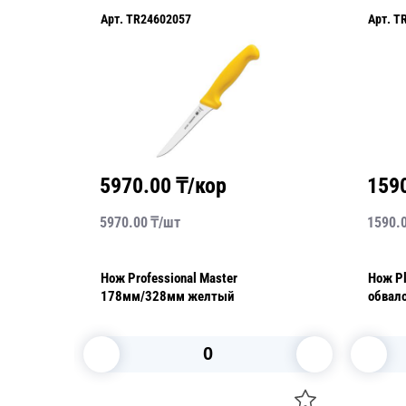
Арт.
TR24602057
Арт.
T
5970.00
₸/кор
159
5970.00
₸/
шт
1590.
Нож Professional Master
Нож P
178мм/328мм желтый
обвал
В корзину