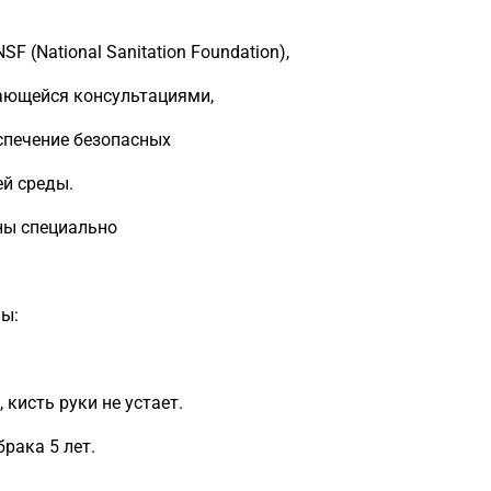
 (National Sanitation Foundation),
ающейся консультациями,
спечение безопасных
ей среды.
аны специально
ны:
кисть руки не устает.
рака 5 лет.