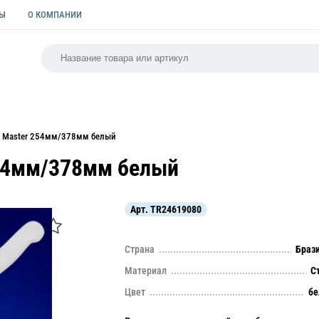
ТЫ
О КОМПАНИИ
РСАЛЬНАЯ
ПАКЕТЫ
ФОРМЫ ДЛЯ ВЫПЕЧКИ
КУЛИ
al Master 254мм/378мм белый
254мм/378мм белый
Арт.
TR24619080
Страна
Браз
Материал
С
Цвет
бе