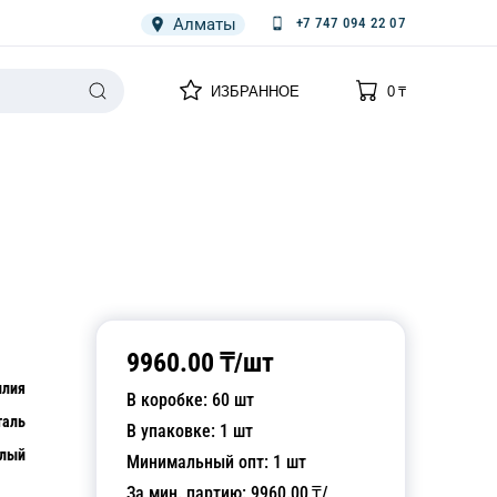
Алматы
+7 747 094 22 07
0
0
ИЗБРАННОЕ
0
₸
НАРИЯ
ПЛЕНКА
СПЕЦОДЕЖДА ОДНОРАЗОВАЯ
9960.00
₸/
шт
илия
В коробке:
60
шт
таль
В упаковке:
1
шт
лый
Минимальный опт:
1
шт
За мин. партию:
9960.00
₸/