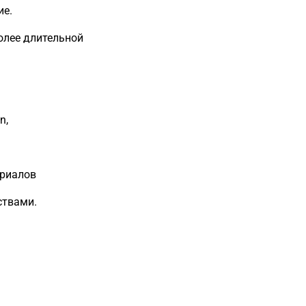
ие.
олее длительной
n,
ериалов
ствами.