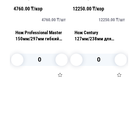
4760.00
₸/кор
12250.00
₸/кор
10
/
шт
4760.00
₸/
шт
12250.00
₸/
шт
er
Нож Professional Master
Нож Century
Н
й c
150мм/297мм гибкий
127мм/238мм для
дл
ой
белый
томата заостренный
у
черный
б
В корзину
В корзину
Посуда для приготовления пищи
Маски
Для кондитеров