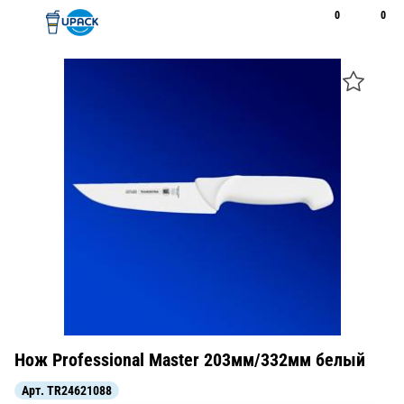
0
0
Рус
Қаз
Открыть поиск
Позвонить
+7 747 094 22 07
Нож Professional Master 203мм/332мм белый
Арт.
TR24621088