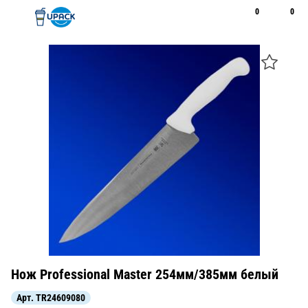
0
0
Рус
Қаз
Открыть поиск
Позвонить
+7 747 094 22 07
Нож Professional Master 254мм/385мм белый
Арт.
TR24609080