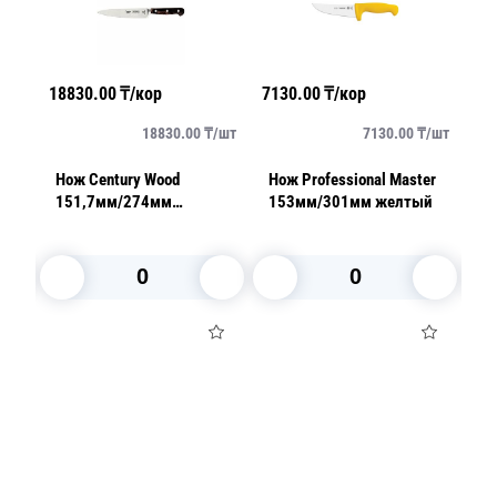
18830.00
₸/кор
7130.00
₸/кор
2486
т
18830.00
₸/
шт
7130.00
₸/
шт
Нож Century Wood
Нож Professional Master
Топо
151,7мм/274мм
153мм/301мм желтый
152
кухонный
В корзину
В корзину
Посуда для приготовления пищи