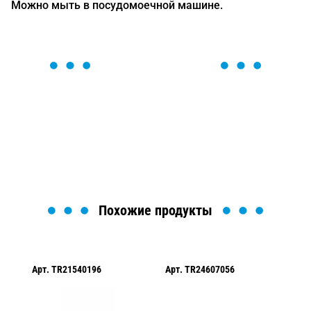
Можно мыть в посудомоечной машине.
ОСТАВЬТЕ ЗАЯВКУ
Мы вам перезвоним в течение 1 минуты и поможем
найти или оформить нужный товар!
Загрузка формы...
Похожие продукты
Арт.
TR21540196
Арт.
TR24607056
Арт.