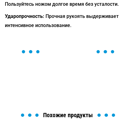
Пользуйтесь ножом долгое время без усталости.
Ударопрочность:
Прочная рукоять выдерживает
интенсивное использование.
ОСТАВЬТЕ ЗАЯВКУ
Мы вам перезвоним в течение 1 минуты и поможем
найти или оформить нужный товар!
Загрузка формы...
Похожие продукты