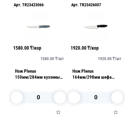
Арт.
TR23423066
Арт.
TR23426007
Ар
1580.00
₸/кор
1920.00
₸/кор
69
/
шт
1580.00
₸/
шт
1920.00
₸/
шт
er
Нож Plenus
Нож Plenus
Но
150мм/284мм кухонный
164мм/298мм шефа
2
серый
универсальный черный
В корзину
В корзину