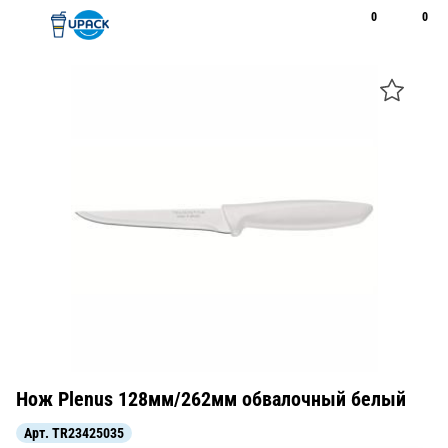
0
0
Рус
Қаз
Открыть поиск
Позвонить
+7 747 094 22 07
Нож Plenus 128мм/262мм обвалочный белый
Арт.
TR23425035