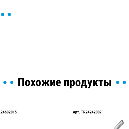
ы и поможем найти или
Похожие продукты
R24602015
Арт.
TR24242007