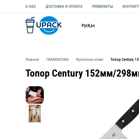
О НАС
ДОСТАВКА И ОПЛАТА
РЕКВИЗИТЫ
КОНТАК
Каталог
Рус
Қаз
ОДНОРАЗОВАЯ ПОСУДА
УПАКОВКА ДЛЯ ЕДЫ УНИВЕ
Главная
TRAMONTINA
Кухонные ножи
Топор Century 
Топор Century 152мм/298