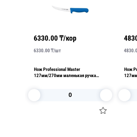
6330.00
₸/кор
483
6330.00
₸/
шт
4830.
Нож Professional Master
Нож Pr
й
127мм/270мм маленькая ручка
127мм
синий
В корзину