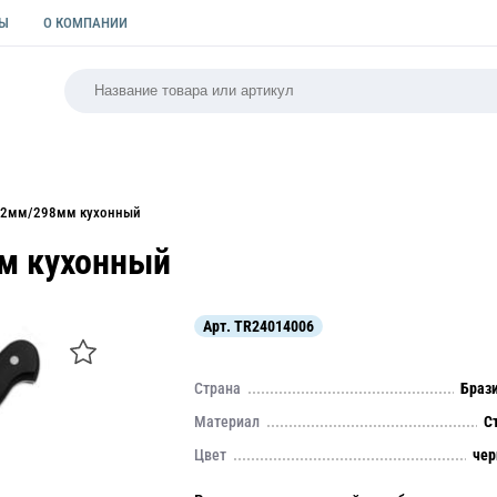
ТЫ
О КОМПАНИИ
РСАЛЬНАЯ
ПАКЕТЫ
ФОРМЫ ДЛЯ ВЫПЕЧКИ
КУЛИ
152мм/298мм кухонный
мм кухонный
Арт.
TR24014006
Страна
Браз
Материал
С
Цвет
че