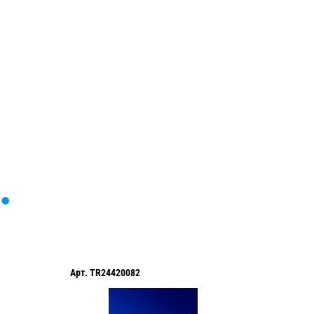
Загрузка
формы...
Арт.
TR24420082
Арт.
TR2