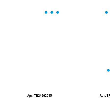
ОСТАВЬТЕ ЗАЯВКУ
Мы вам перезвоним в течение 1 минут
оформить нужный товар!
Арт.
TR24662015
Арт.
T