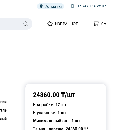
Алматы
+7 747 094 22 07
0
0
ИЗБРАННОЕ
0
₸
НАРИЯ
ПЛЕНКА
СПЕЦОДЕЖДА ОДНОРАЗОВАЯ
24860.00
₸/
шт
илия
В коробке:
12
шт
таль
В упаковке:
1
шт
рный
Минимальный опт:
1
шт
За мин. партию:
24860.00
₸/