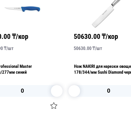
0.00
₸/кор
50630.00
₸/кор
00
₸/
шт
50630.00
₸/
шт
ofessional Master
Нож NAKIRI для нарезки овощ
/277мм синий
178/344/мм Sushi Diamond че
В корзину
В корзину