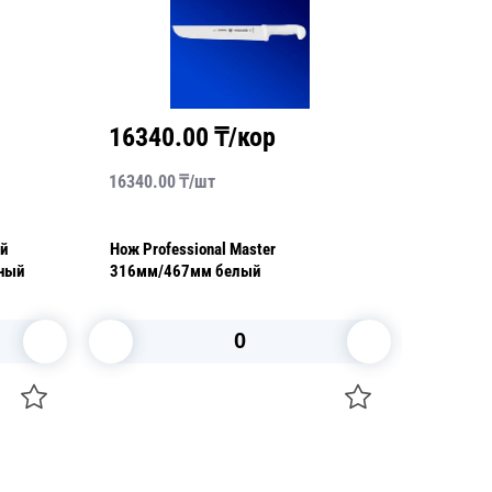
16340.00
₸/кор
1920
16340.00
₸/
шт
1920.00
ей
Нож Professional Master
Нож Pl
рный
316мм/467мм белый
универс
В корзину