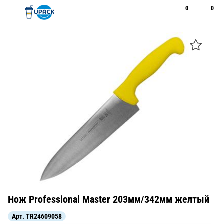
0
0
Рус
Қаз
Открыть поиск
Позвонить
+7 747 094 22 07
Нож Professional Master 203мм/342мм желтый
Арт.
TR24609058