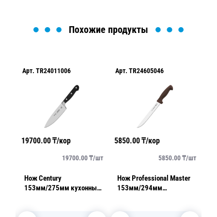
Похожие продукты
Арт.
TR24011006
Арт.
TR24605046
Ар
19700.00
₸/кор
5850.00
₸/кор
91
/
шт
19700.00
₸/
шт
5850.00
₸/
шт
6мм
Нож Century
Нож Professional Master
Но
153мм/275мм кухонный
153мм/294мм
2
черный
коричневый