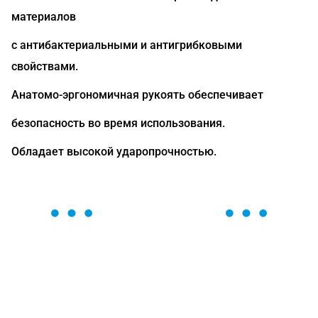
материалов
с антибактериальными и антигрибковыми
свойствами.
Анатомо-эргономичная рукоять обеспечивает
безопасность во время использования.
Обладает высокой ударопрочностью.
ОСТАВЬТЕ ЗАЯВКУ
Мы вам перезвоним в течение 1 минуты и поможем
найти или оформить нужный товар!
Загрузка формы...