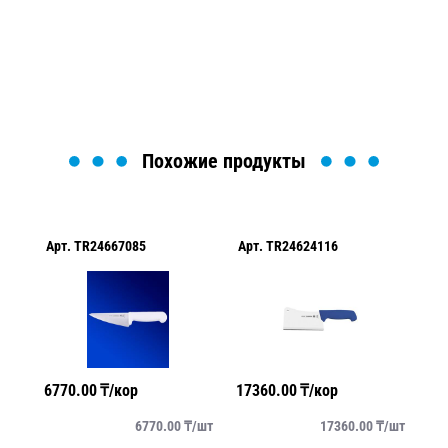
найти или оформить нужный товар!
Загрузка формы...
Похожие продукты
Арт.
TR24667085
Арт.
TR24624116
Ар
6770.00
₸/кор
17360.00
₸/кор
59
/
шт
6770.00
₸/
шт
17360.00
₸/
шт