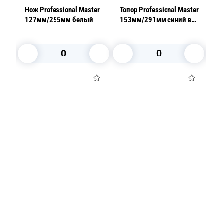
er
Нож Professional Master
Топор Professional Master
Но
127мм/255мм белый
153мм/291мм синий в
1
тый
блистере
В корзину
В корзину
Посуда для приготовления пищи
Маски
Для кондитеров
TRAMONTINA
Свечи