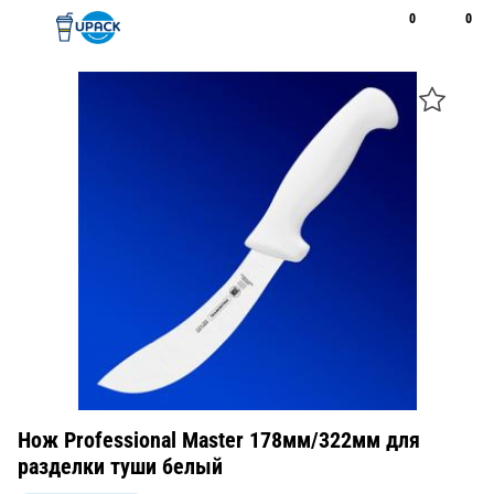
0
0
Рус
Қаз
Открыть поиск
Позвонить
+7 747 094 22 07
Нож Professional Master 178мм/322мм для
разделки туши белый