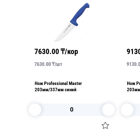
7630.00
₸/кор
913
7630.00
₸/
шт
9130.
Нож Professional Master
Нож Pr
чка
203мм/337мм синий
203мм
В корзину