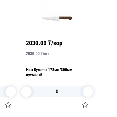
2030.00
₸/кор
9130
2030.00
₸/
шт
9130.00
Нож Dynamic 178мм/305мм
Нож Prof
кухонный
203мм/
В корзину