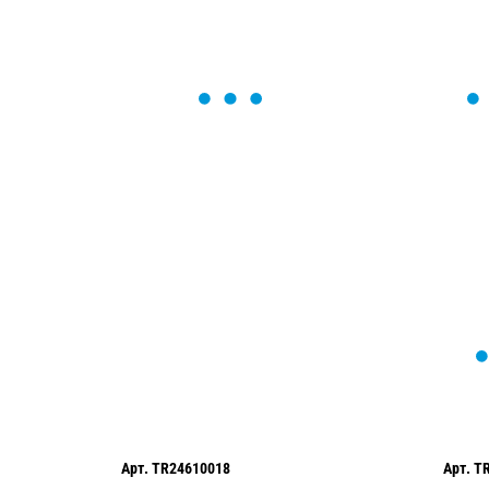
ОСТАВЬТЕ ЗАЯВКУ
Мы вам перезвоним в течение 1 минут
оформить нужный товар!
Арт.
TR24610018
Арт.
T