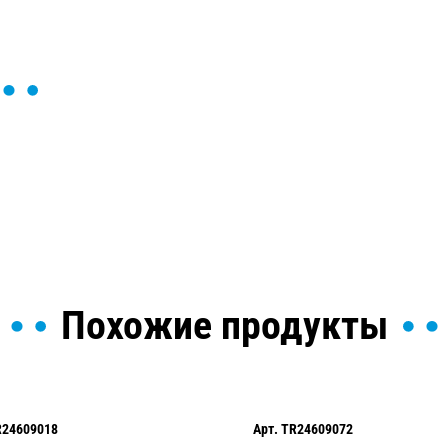
ы и поможем найти или
Похожие продукты
R24609018
Арт.
TR24609072