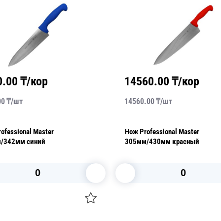
0.00
₸/кор
14560.00
₸/кор
00
₸/
шт
14560.00
₸/
шт
ofessional Master
Нож Professional Master
/342мм синий
305мм/430мм красный
В корзину
В корзину