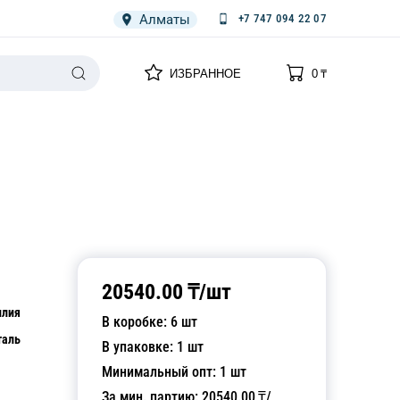
Алматы
+7 747 094 22 07
0
0
ИЗБРАННОЕ
0
₸
НАРИЯ
ПЛЕНКА
СПЕЦОДЕЖДА ОДНОРАЗОВАЯ
20540.00
₸/
шт
илия
В коробке:
6
шт
таль
В упаковке:
1
шт
Минимальный опт:
1
шт
За мин. партию:
20540.00
₸/