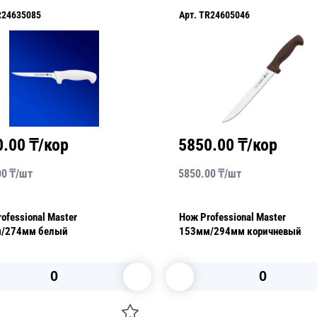
Арт.
TR24605046
Арт.
TR24607086
5850.00
₸/кор
7130.00
₸/кор
5850.00
₸/
шт
7130.00
₸/
шт
Нож Professional Master
Нож Professional Master
153мм/294мм коричневый
153мм/301мм белый
В корзину
В корзину