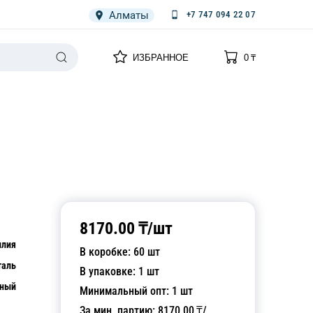
Алматы
+7 747 094 22 07
0
0
ИЗБРАННОЕ
0
₸
НАРИЯ
ПЛЕНКА
СПЕЦОДЕЖДА ОДНОРАЗОВАЯ
8170.00
₸/
шт
илия
В коробке:
60
шт
таль
В упаковке:
1
шт
рный
Минимальный опт:
1
шт
За мин. партию:
8170.00
₸/