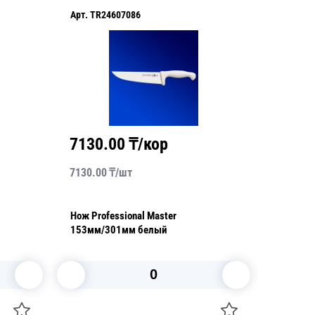
Арт.
TR24607088
А
8990.00
₸/кор
8990.00
₸/
шт
6
Нож Professional Master
Н
203мм/356мм гибкий белый
с
В корзину