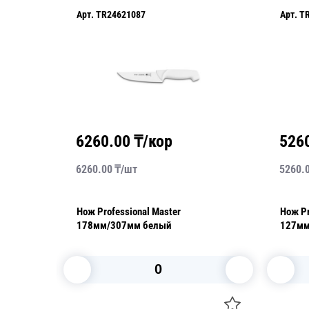
Арт.
TR24635085
5260.00
₸/кор
5260.00
₸/
шт
er
Нож Professional Master
127мм/274мм белый
В корзину