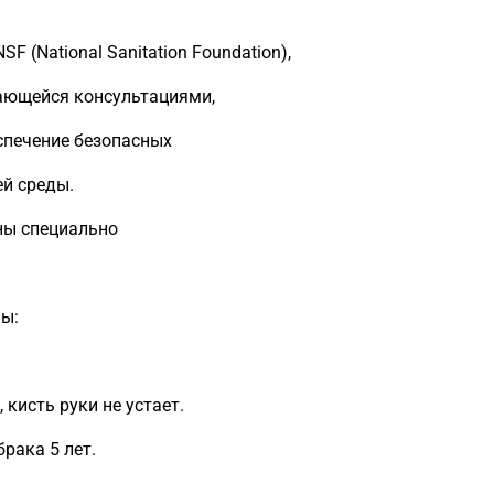
 (National Sanitation Foundation),
ающейся консультациями,
спечение безопасных
ей среды.
аны специально
ны:
кисть руки не устает.
рака 5 лет.