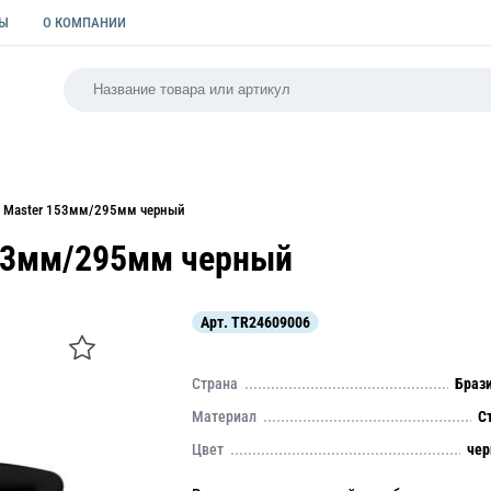
ТЫ
О КОМПАНИИ
РСАЛЬНАЯ
ПАКЕТЫ
ФОРМЫ ДЛЯ ВЫПЕЧКИ
КУЛИ
al Master 153мм/295мм черный
153мм/295мм черный
Арт.
TR24609006
Страна
Браз
Материал
С
Цвет
че