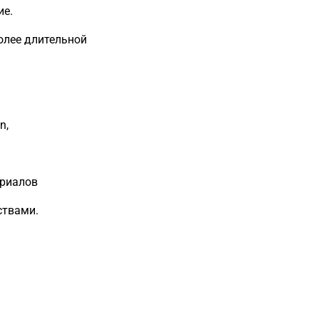
ие.
олее длительной
n,
ериалов
ствами.