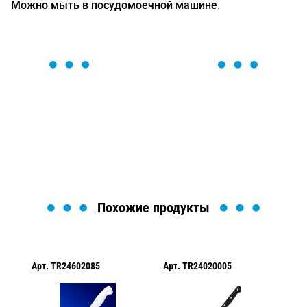
Можно мыть в посудомоечной машине.
ОСТАВЬТЕ ЗАЯВКУ
Мы вам перезвоним в течение 1 минуты и поможем
найти или оформить нужный товар!
Загрузка формы...
Похожие продукты
Арт.
TR24602085
Арт.
TR24020005
Арт.
TR22