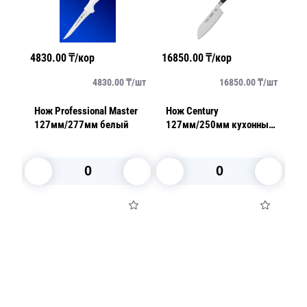
4830.00
₸/кор
16850.00
₸/кор
12170.00
4830.00
₸/
шт
16850.00
₸/
шт
Нож Professional Master
Нож Century
Набор н
127мм/277мм белый
127мм/250мм кухонный
Tradicion
Сантоку черный
В корзину
В корзину
В ко
Посуда для приготовления пищи