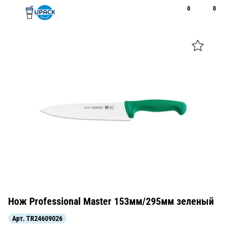
0
0
Рус
Қаз
Открыть поиск
Позвонить
+7 747 094 22 07
Нож Professional Master 153мм/295мм зеленый
Арт.
TR24609026