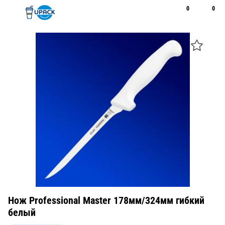
0
0
Рус
Қаз
Открыть поиск
Позвонить
+7 747 094 22 07
Нож Professional Master 178мм/324мм гибкий
белый