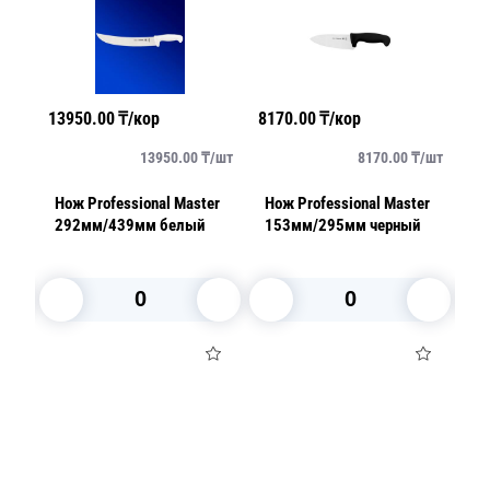
13950.00
₸/кор
8170.00
₸/кор
25
/
шт
13950.00
₸/
шт
8170.00
₸/
шт
er
Нож Professional Master
Нож Professional Master
Но
292мм/439мм белый
153мм/295мм черный
2
ый
к
за
В корзину
В корзину