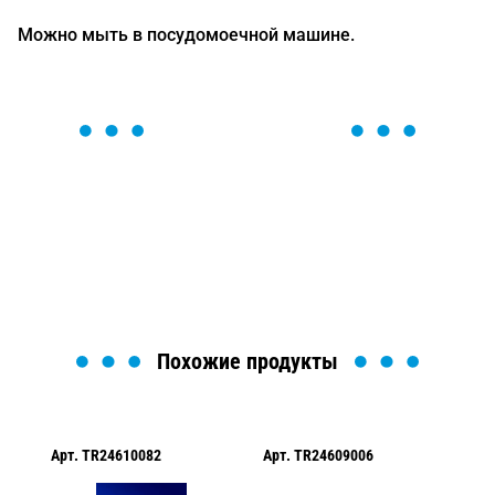
Можно мыть в посудомоечной машине.
ОСТАВЬТЕ ЗАЯВКУ
Мы вам перезвоним в течение 1 минуты и поможем
найти или оформить нужный товар!
Загрузка формы...
Похожие продукты
Арт.
TR24610082
Арт.
TR24609006
Ар