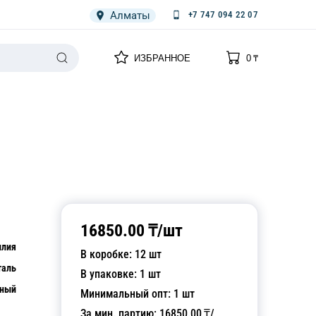
Алматы
+7 747 094 22 07
0
0
ИЗБРАННОЕ
0
₸
НАРИЯ
ПЛЕНКА
СПЕЦОДЕЖДА ОДНОРАЗОВАЯ
16850.00
₸/
шт
илия
В коробке:
12
шт
таль
В упаковке:
1
шт
рный
Минимальный опт:
1
шт
За мин. партию:
16850.00
₸/