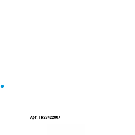
Загрузка
формы...
7
Арт.
TR24007008