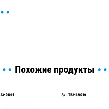
ы и поможем найти или
Похожие продукты
Арт.
TR24620010
Арт.
TR2342200