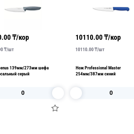
10110.00
₸/кор
184800.0
10110.00
₸/
шт
1540.00
₸/
шт
Нож Professional Master
Нож Plenus 15
254мм/387мм синий
черный
В корзину
В ко