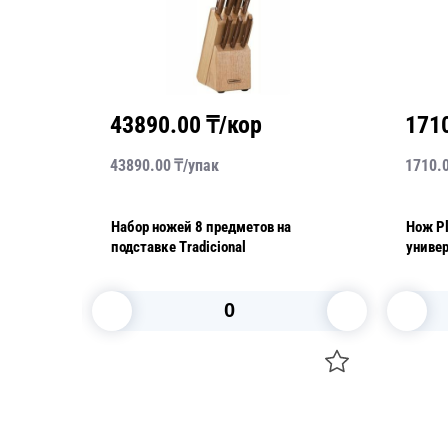
0
₸/кор
1710.00
₸/кор
пак
1710.00
₸/
шт
8 предметов на
Нож Plenus 139мм/273мм шефа
авке Tradicional
универсальный серый
орзину
В корзину