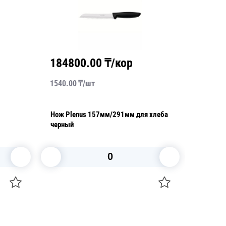
0
₸/кор
15470.00
₸/кор
15470.00
₸/
шт
7мм/291мм для хлеба
Нож Century 203мм/314мм
кухонный черный
рзину
В корзину