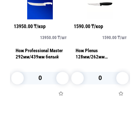
13950.00
₸/кор
1590.00
₸/кор
24
/
шт
13950.00
₸/
шт
1590.00
₸/
шт
Нож Professional Master
Нож Plenus
Но
292мм/439мм белый
128мм/262мм
8
обвалочный для мяса
ж
черный
В корзину
В корзину
Посуда для приготовления пищи