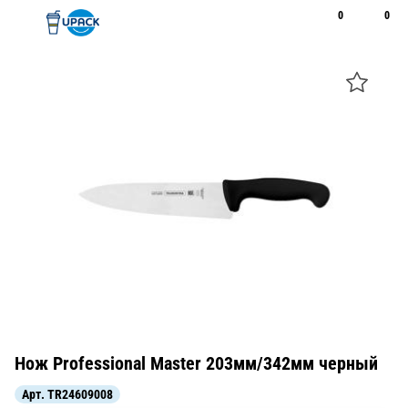
0
0
Рус
Қаз
Открыть поиск
Позвонить
+7 747 094 22 07
Нож Professional Master 203мм/342мм черный
Арт.
TR24609008