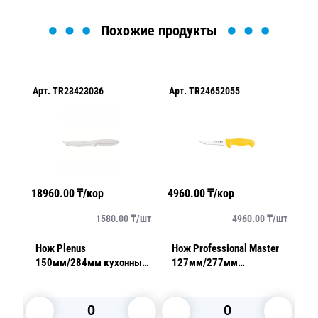
Похожие продукты
Арт.
TR23423036
Арт.
TR24652055
Ар
18960.00
₸/кор
4960.00
₸/кор
83
/
шт
1580.00
₸/
шт
4960.00
₸/
шт
Нож Plenus
Нож Professional Master
Но
ный
150мм/284мм кухонный
127мм/277мм
3
белый
маленькая ручка желтый
к