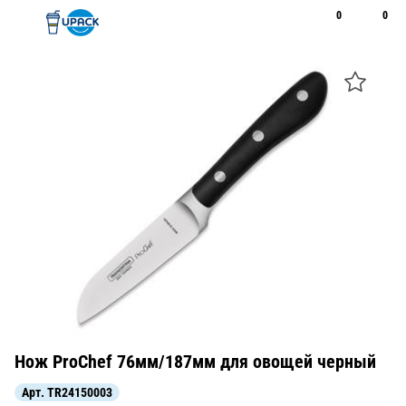
0
0
Рус
Қаз
Открыть поиск
Позвонить
+7 747 094 22 07
Нож ProChef 76мм/187мм для овощей черный
Арт.
TR24150003