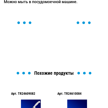
Можно мыть в посудомоечной машине.
ОСТАВЬТЕ ЗАЯВКУ
Мы вам перезвоним в течение 1 минуты и поможем
найти или оформить нужный товар!
Загрузка формы...
Похожие продукты
Арт.
TR24609082
Арт.
TR24610084
Ар