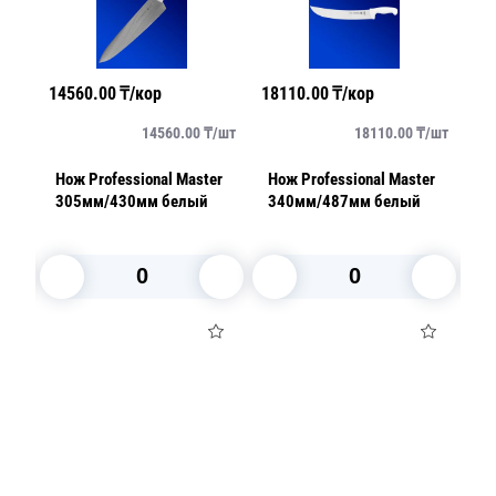
14560.00
₸/кор
18110.00
₸/кор
58
/
шт
14560.00
₸/
шт
18110.00
₸/
шт
er
Нож Professional Master
Нож Professional Master
Но
ый
305мм/430мм белый
340мм/487мм белый
1
В корзину
В корзину
Посуда для приготовления пищи